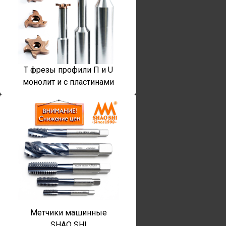
T фрезы профили П и U
монолит и с пластинами
Метчики машинные
SHAO SHI