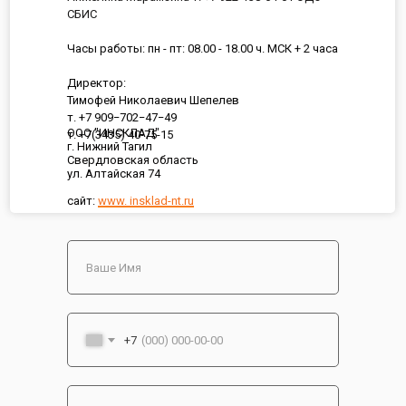
СБИС
Часы работы: пн - пт: 08.00 - 18.00 ч. МСК + 2 часа
Директор:
Тимофей Николаевич Шепелев
т. +7 909−702−47−49
ООО "ИНСКЛАД"
т. +7(3435) 40-75-15
г. Нижний Тагил
Свердловская область
ул. Алтайская 74
сайт:
www. insklad-nt.ru
+7