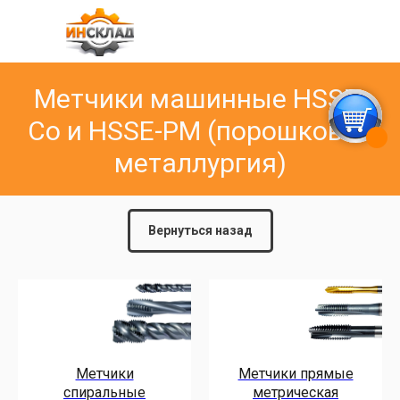
Метчики машинные HSSE-
Co и HSSE-PM (порошковая
металлургия)
Вернуться назад
Метчики
Метчики прямые
спиральные
метрическая