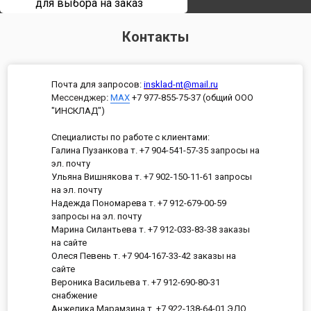
для выбора на заказ
Контакты
Почта для запросов:
insklad-nt@mail.ru
Мессенджер
:
MAX
+7 977-855-75-37 (общий ООО
"ИНСКЛАД")
Специалисты по работе с клиентами:
Галина Пузанкова т. +7 904-541-57-35 запросы на
эл. почту
Ульяна Вишнякова т. +7 902-150-11-61 запросы
на эл. почту
Надежда Пономарева т. +7 912-679-00-59
запросы на эл. почту
Марина Силантьева т. +7 912-033-83-38 заказы
на сайте
Олеся Певень т. +7 904-167-33-42 заказы на
сайте
Вероника Васильева т. +7 912-690-80-31
снабжение
Анжелика Марамзина т. +7 922-138-64-01 ЭДО