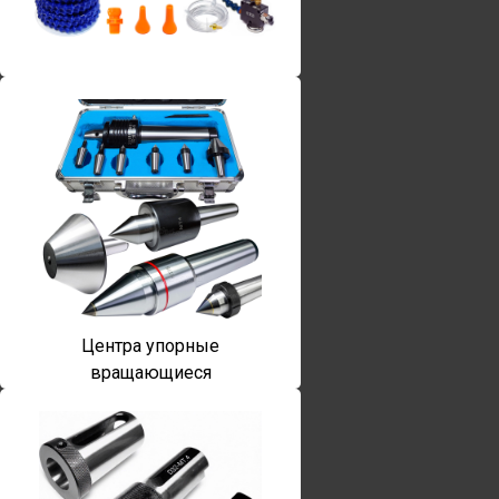
Винты torx
Центра упорные
вращающиеся