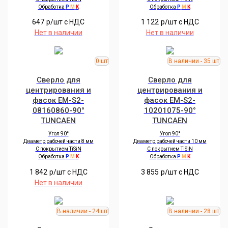
Обработка
P
M
K
Обработка
P
M
K
647
р/шт c НДС
1 122
р/шт c НДС
Нет в наличии
Нет в наличии
Сверло для
Сверло для
центрирования и
центрирования и
фасок EM-S2-
фасок EM-S2-
08160860-90°
10201075-90°
TUNCAEN
TUNCAEN
Угол 90
°
Угол 90
°
Диаметр рабочей части 8 мм
Диаметр рабочей части 10 мм
С покрытием TiSiN
С покрытием TiSiN
Обработка
P
M
K
Обработка
P
M
K
1 842
р/шт c НДС
3 855
р/шт c НДС
Нет в наличии