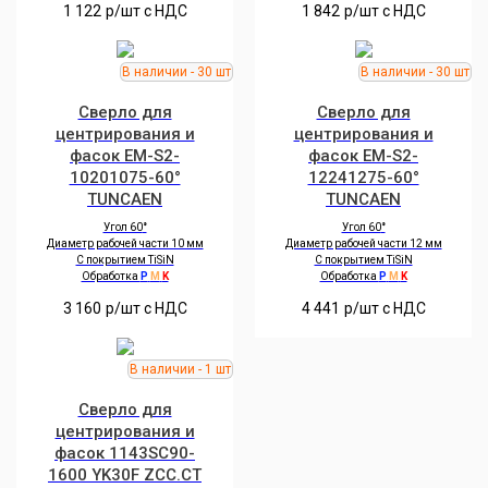
1 122
р/шт c НДС
1 842
р/шт c НДС
Сверло для
Сверло для
центрирования и
центрирования и
фасок EM-S2-
фасок EM-S2-
10201075-60°
12241275-60°
TUNCAEN
TUNCAEN
Угол 60
°
Угол 60
°
Диаметр рабочей части 10 мм
Диаметр рабочей части 12 мм
С покрытием TiSiN
С покрытием TiSiN
Обработка
P
M
K
Обработка
P
M
K
3 160
р/шт c НДС
4 441
р/шт c НДС
Сверло для
центрирования и
фасок 1143SC90-
1600 YK30F ZCC.CT