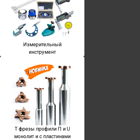
Измерительный
инструмент
T фрезы профили П и U
монолит и с пластинами