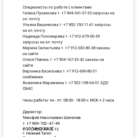
Специалисты по работе с клиентами:
Галина Пузанкова т. +7 904-541-57-35 запросы на
эл. почту
Ульяна Вишнякова т. +7 902-150-11-61 запросы
на эл. почту
Надежда Пономарева т. +7 912-679-00-59
запросы на эл. почту
Марина Силантьева т. +7 912-033-83-38 заказы
на сайте
Олеся Певень т. +7 904-167-33-42 заказы на
сайте
Вероника Васильева т. +7 912-690-80-31
снабжение
Анжелика Марамзина т. +7 922-138-64-01 ЭДО
СБИС
Часы работы: пн - пт: 08.00 - 18.00 ч. МСК + 2 часа
Директор:
Тимофей Николаевич Шепелев
т. +7 909−702−47−49
ООО "ИНСКЛАД"
т. +7(3435) 40-75-15
г. Нижний Тагил