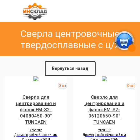
Сверла центровочные
твердосплавные с ц/х
Вернуться назад
Сверло для
Сверло для
центрирования и
центрирования и
фасок EM-S2-
фасок EM-S2-
04080450-90°
06120650-90°
TUNCAEN
TUNCAEN
Угол 90
°
Угол 90
°
Диаметр рабочей части 4 мм
Диаметр рабочей части 6 мм
С покрытием TiSiN
С покрытием TiSiN