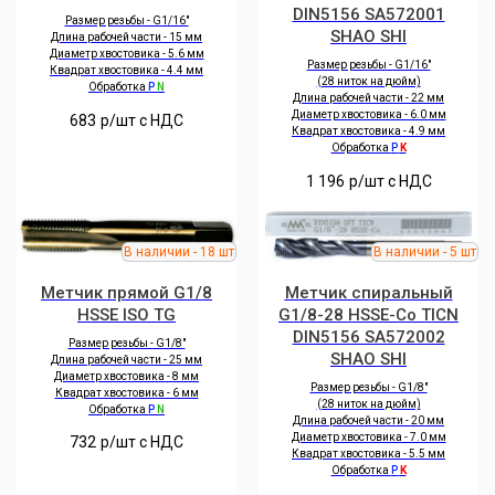
DIN5156 SA572001
Размер резьбы - G1/16"
SHAO SHI
Длина рабочей части - 15 мм
Диаметр хвостовика - 5.6 мм
Размер резьбы - G1/16"
Квадрат хвостовика - 4.4 мм
(28 ниток на дюйм)
Обработка
P
N
Длина рабочей части - 22 мм
Диаметр хвостовика - 6.0 мм
683
р/шт c НДС
Квадрат хвостовика - 4.9 мм
Обработка
P
K
1 196
р/шт c НДС
Метчик прямой G1/8
Метчик спиральный
HSSE ISO TG
G1/8-28 HSSE-Co TICN
DIN5156 SA572002
Размер резьбы - G1/8"
SHAO SHI
Длина рабочей части - 25 мм
Диаметр хвостовика - 8 мм
Размер резьбы - G1/8"
Квадрат хвостовика - 6 мм
(28 ниток на дюйм)
Обработка
P
N
Длина рабочей части - 20 мм
Диаметр хвостовика - 7.0 мм
732
р/шт c НДС
Квадрат хвостовика - 5.5 мм
Обработка
P
K