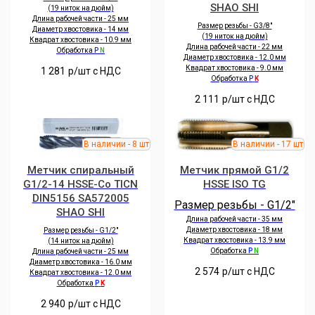
SHAO SHI
(19 ниток на дюйм)
Длина рабочей части - 25 мм
Размер резьбы - G3/8"
Диаметр хвостовика - 14 мм
(19 ниток на дюйм)
Квадрат хвостовика - 10.9 мм
Длина рабочей части - 22 мм
Обработка
P
N
Диаметр хвостовика - 12.0 мм
Квадрат хвостовика - 9.0 мм
1 281
р/шт c НДС
Обработка
P
K
2 111
р/шт c НДС
Метчик спиральный
Метчик прямой G1/2
G1/2-14 HSSE-Co TICN
HSSE ISO TG
DIN5156 SA572005
Размер резьбы - G1/2"
SHAO SHI
Длина рабочей части - 35 мм
Диаметр хвостовика - 18 мм
Размер резьбы - G1/2"
Квадрат хвостовика - 13.9 мм
(14 ниток на дюйм)
Обработка
P
N
Длина рабочей части - 25 мм
Диаметр хвостовика - 16.0 мм
2 574
р/шт c НДС
Квадрат хвостовика - 12.0 мм
Обработка
P
K
2 940
р/шт c НДС