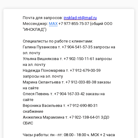
Почта для запросов:
insklad-nt@mail.ru
Мессенджер
:
MAX
+7 977-855-75-37 (общий ООО
"ИНСКЛАД")
Специалисты по работе с клиентами:
Галина Пузанкова т. +7 904-541-57-35 запросы на
эл. почту
Ульяна Вишнякова т. +7 902-150-11-61 запросы
на эл. почту
Надежда Пономарева т. +7 912-679-00-59
запросы на эл. почту
Марина Силантьева т. +7 912-033-83-38 заказы
на сайте
Олеся Певень т. +7 904-167-33-42 заказы на
сайте
Вероника Васильева т. +7 912-690-80-31
снабжение
Анжелика Марамзина т. +7 922-138-64-01 ЭДО
СБИС
Часы работы: пн - пт: 08.00 - 18.00 ч. МСК + 2 часа