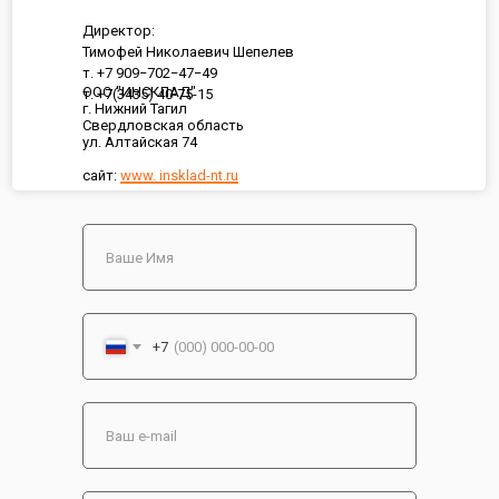
Директор:
Тимофей Николаевич Шепелев
т. +7 909−702−47−49
ООО "ИНСКЛАД"
т. +7(3435) 40-75-15
г. Нижний Тагил
Свердловская область
ул. Алтайская 74
сайт:
www. insklad-nt.ru
+7