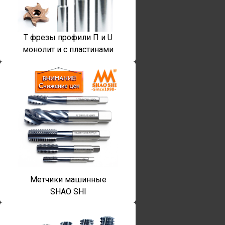
T фрезы профили П и U
монолит и с пластинами
Метчики машинные
SHAO SHI