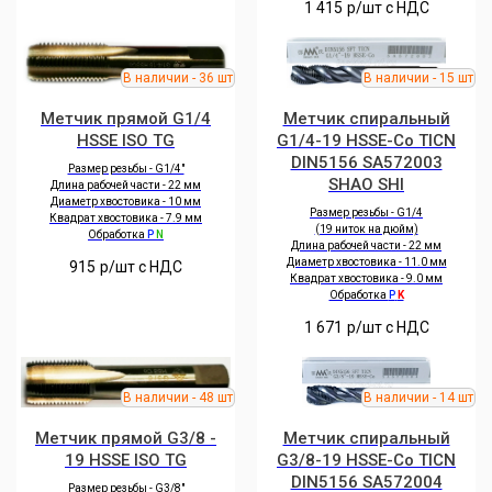
1 415
р/шт c НДС
Метчик прямой G1/4
Метчик спиральный
HSSE ISO TG
G1/4-19 HSSE-Co TICN
DIN5156 SA572003
Размер резьбы - G1/4"
SHAO SHI
Длина рабочей части - 22 мм
Диаметр хвостовика - 10 мм
Размер резьбы - G1/4
Квадрат хвостовика - 7.9 мм
(19 ниток на дюйм)
Обработка
P
N
Длина рабочей части - 22 мм
Диаметр хвостовика - 11.0 мм
915
р/шт c НДС
Квадрат хвостовика - 9.0 мм
Обработка
P
K
1 671
р/шт c НДС
Метчик прямой G3/8 -
Метчик спиральный
19 HSSE ISO TG
G3/8-19 HSSE-Co TICN
DIN5156 SA572004
Размер резьбы - G3/8"