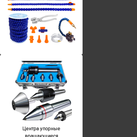
Винты torx
Центра упорные
вращающиеся