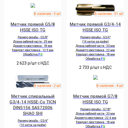
Метчик прямой G5/8
Метчик прямой G3/4-14
HSSE ISO TG
HSSE ISO TG
Размер резьбы - G5/8"
Размер резьбы - G3/4"
Длина рабочей части - 29 мм
(14 ниток на дюйм)
Диаметр хвостовика - 18 мм
Длина рабочей части - 30 мм
Квадрат хвостовика - 13.9 мм
Диаметр хвостовика - 22 мм
Обработка
P
N
Квадрат хвостовика - 18 мм
Обработка
P
N
2 623
р/шт c НДС
2 733
р/шт c НДС
Метчик спиральный
Метчик прямой G7/8
G3/4-14 HSSE-Co TICN
HSSE ISO TG
DIN5156 SA572006
Размер резьбы - G7/8"
SHAO SHI
Длина рабочей части - 33 мм
Диаметр хвостовика - 22.4 мм
Размер резьбы - G3/4"
Квадрат хвостовика - 18 мм
(14 ниток на дюйм)
Обработка
P
N