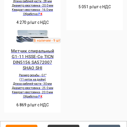
Длина рабочей части - 28 мм
Диаметр хвостовика - 20.0 мм
5 051
р/шт c НДС
Квадрат хвостовика - 16.0 мм
Обработка
P
K
4 270
р/шт c НДС
Метчик спиральный
G1-11 HSSE-Co TICN
DIN5156 SA572007
SHAO SHI
Размер резьбы - G1"
(11 ниток на дюйм)
Длина рабочей части - 30 мм
Диаметр хвостовика - 25.0 мм
Квадрат хвостовика - 20.0 мм
Обработка
P
K
6 869
р/шт c НДС