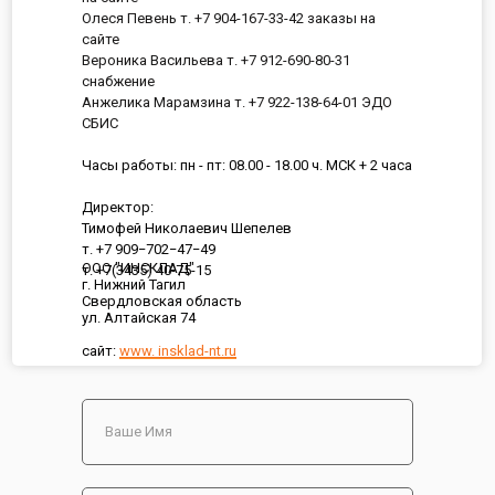
Олеся Певень т. +7 904-167-33-42 заказы на
сайте
Вероника Васильева т. +7 912-690-80-31
снабжение
Анжелика Марамзина т. +7 922-138-64-01 ЭДО
СБИС
Часы работы: пн - пт: 08.00 - 18.00 ч. МСК + 2 часа
Директор:
Тимофей Николаевич Шепелев
т. +7 909−702−47−49
ООО "ИНСКЛАД"
т. +7(3435) 40-75-15
г. Нижний Тагил
Свердловская область
ул. Алтайская 74
сайт:
www. insklad-nt.ru