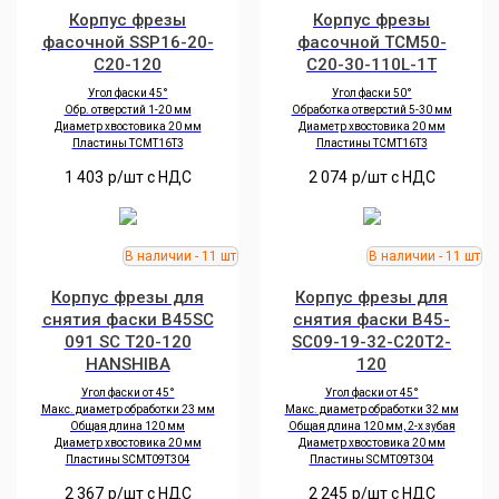
Корпус фрезы
Корпус фрезы
фасочной SSP16-20-
фасочной TCM50-
C20-120
C20-30-110L-1T
Угол фаски 45°
Угол фаски 50°
Обр. отверстий 1-20 мм
Обработка отверстий 5-30 мм
Диаметр хвостовика 20 мм
Диаметр хвостовика 20 мм
Пластины TCMT16T3
Пластины TCMT16T3
1 403
р/шт c НДС
2 074
р/шт c НДС
Корпус фрезы для
Корпус фрезы для
снятия фаски B45SC
снятия фаски B45-
091 SC T20-120
SC09-19-32-C20T2-
HANSHIBA
120
Угол фаски от 45°
Угол фаски от 45°
Макс. диаметр обработки 23 мм
Макс. диаметр обработки 32 мм
Общая длина 120 мм
Общая длина 120 мм, 2-х зубая
Диаметр хвостовика 20 мм
Диаметр хвостовика 20 мм
Пластины SCMT09T304
Пластины SCMT09T304
2 367
р/шт c НДС
2 245
р/шт c НДС