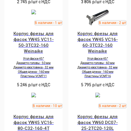
2 745
р/шт c НДС
3 806
р/шт c НДС
Корпус фрезы для
Корпус фрезы для
фасок YW45 VC11-
фасок YW45 VC16-
50-3TC32-160
60-3TC32-160
Weinaike
Weinaike
Угол фаски 45°
Угол фаски 45°
Диаметр головы - 50 мм
Диаметр головы - 60 мм
Диаметр хвостовика - 32 мм
Диаметр хвостовика - 32 мм
Общая длина - 160 мм
Общая длина - 160 мм
Пластины VCMT11
Пластины VCMT16
5 246
р/шт c НДС
5 795
р/шт c НДС
Корпус фрезы для
Корпус фрезы для
фасок YW45 VC16-
фасок YW60 DC07-
80-C32-160-4T
25-2TC20-120L