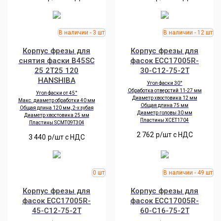
Корпус фрезы для
Корпус фрезы для
снятия фаски B45SC
фасок ECC17005R-
25 2T25 120
30-C12-75-2T
HANSHIBA
Угол фаски 30°
Обработка отверстий 11-27 мм
Угол фаски от 45°
Диаметр хвостовика 12 мм
Макс. диаметр обработки 40 мм
Общая длина 75 мм
Общая длина 120 мм, 2-х зубая
Диаметр головы 30 мм
Диаметр хвостовика 25 мм
Пластины XCET1704
Пластины SCMT09T304
2 762
р/шт c НДС
3 440
р/шт c НДС
Корпус фрезы для
Корпус фрезы для
фасок ECC17005R-
фасок ECC17005R-
45-C12-75-2T
60-C16-75-2T