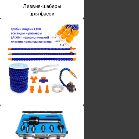
Лезвия-шаберы
для фасок
Винты torx