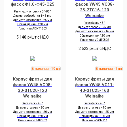
фасок Ф1.0-Ф45-С25
фасок YW45 VC08-
25-2TC16-120
Регулир. угол фаски 0°- 85°
Weinaike
Диаметр обработки 1-45 мм
Диаметр хвостовика - 25 мм
Угол фаски 45°
Общая длина - 120 мм
Диаметр головы - 25 мм
Пластина ADNT1603
Диаметр хвостовика - 16 мм
Общая длина - 120 мм
5 148
р/шт c НДС
Пластины VCMT0802
2 623
р/шт c НДС
Корпус фрезы для
Корпус фрезы для
фасок YW45 VC08-
фасок YW45 VC11-
30-3TC20-120
40-3TC25-160
Weinaike
Weinaike
Угол фаски 45°
Угол фаски 45°
Диаметр головы - 30 мм
Диаметр головы - 40 мм
Диаметр хвостовика - 20 мм
Диаметр хвостовика - 25 мм
Общая длина - 120 мм
Общая длина - 160 мм
Пластины VCMT0802
Пластины VCMT11