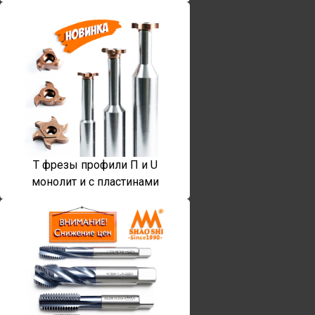
T фрезы профили П и U
монолит и с пластинами