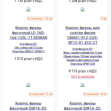
1 135
р/шт c НДС
1 208
р/шт c НДС
Корпус фрезы
Корпус фрезы для
фасочной LF-16D-
снятия фаски
16d-120L-1T DESKAR
CMA01-012-G20-
SP12-01 ZCC.CT
Угол фаски 45°
Обр. отверстий 0-12 мм
Угол фаски от 45°
Пластины SPMG11 SPMX11
Макс. диаметр обработки 12 мм
Общая длина 100 мм, однозубая
1 513
р/шт c НДС
Диаметр хвостовика 20 мм
Пластины SPMT1204
9 115
р/шт c НДС
Нет в наличии
Корпус фрезы
Корпус фрезы
фасочной SSK16-20-
фасочной SSK16-25-