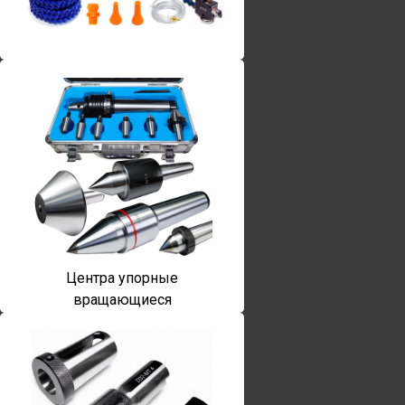
Винты torx
Центра упорные
вращающиеся