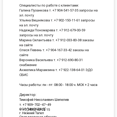
Специалисты по работе с клиентами:
Галина Пузанкова т. +7 904-541-57-35 запросы на
эл. почту
Ульяна Вишнякова т. +7 902-150-11-61 запросы
на эл. почту
Надежда Пономарева т. +7 912-679-00-59
запросы на эл. почту
Марина Силантьева т. +7 912-033-83-38 заказы
на сайте
Олеся Певень т. +7 904-167-33-42 заказы на
сайте
Вероника Васильева т. +7 912-690-80-31
снабжение
Анжелика Марамзина т. +7 922-138-64-01 ЭДО
СБИС
Часы работы: пн - пт: 08.00 - 18.00 ч. МСК + 2 часа
Директор:
Тимофей Николаевич Шепелев
т. +7 909−702−47−49
ООО "ИНСКЛАД"
т. +7(3435) 40-75-15
г. Нижний Тагил
Свердловская область