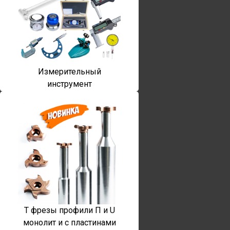
Измерительный
инструмент
T фрезы профили П и U
монолит и с пластинами