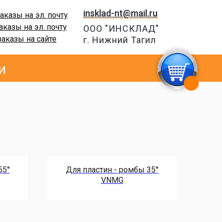
insklad-nt@mail.ru
аказы на эл. почту
аказы на эл. почту
ООО "ИНСКЛАД"
заказы на сайте
г. Нижний Тагил
и
55°
Для пластин - ромбы 35°
VNMG