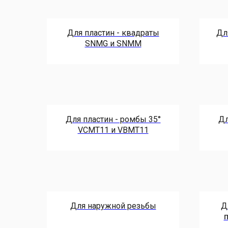
Для пластин - квадраты
Дл
SNMG и SNMM
Для пластин - ромбы 35°
Дл
VCMT11 и VBMT11
Для наружной резьбы
Д
п