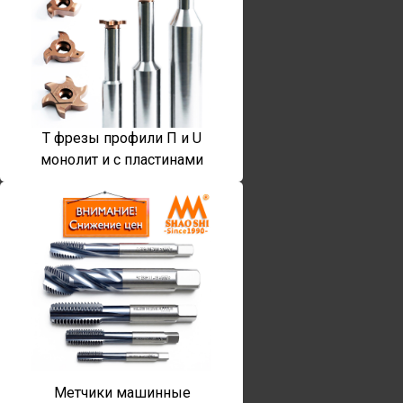
T фрезы профили П и U
монолит и с пластинами
Метчики машинные