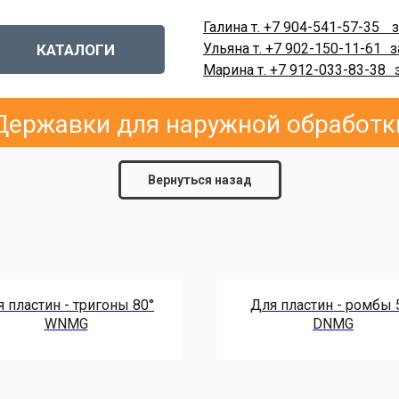
Галина т. +7 904-541-57-35
-
з
Ульяна т. +7 902-150-11-61
-
з
КАТАЛОГИ
Марина т. +7 912-033-83-38
-
Державки для наружной обработк
Вернуться назад
 пластин - тригоны 80°
Для пластин - ромбы 
WNMG
DNMG