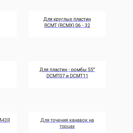
Для круглых пластин
RCMT (RCMX) 06 - 32
Для пластин - ромбы 55°
DCMT07 и DCMT11
A43R
Для точения канавок на
торцах