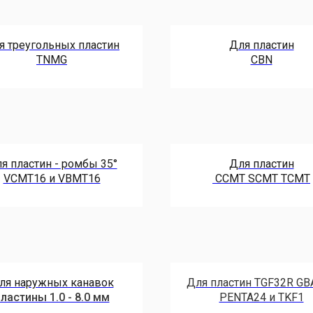
я треугольных пластин
Для пластин
TNMG
CBN
я пластин - ромбы 35°
Для пластин
VCMT16 и VBMT16
ССMT SCMT TCMT
ля наружных канавок
Для пластин TGF32R GB
ластины 1.0 - 8.0 мм
PENTA24 и TKF1