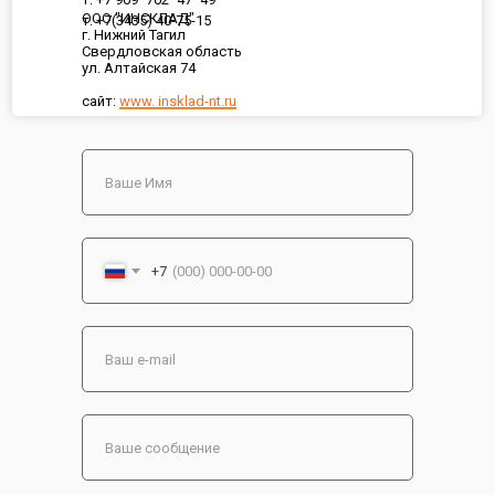
ООО "ИНСКЛАД"
т. +7(3435) 40-75-15
г. Нижний Тагил
Свердловская область
ул. Алтайская 74
сайт:
www. insklad-nt.ru
+7