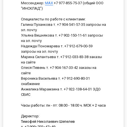
Мессенджер
:
MAX
+7 977-855-75-37 (общий ООО
"ИНСКЛАД")
Специалисты по работе с клиентами:
Галина Пузанкова т. +7 904-541-57-35 запросы на
эл. почту
Ульяна Вишнякова т. +7 902-150-11-61 запросы
на эл. почту
Надежда Пономарева т. +7 912-679-00-59
запросы на эл. почту
Марина Силантьева т. +7 912-033-83-38 заказы
на сайте
Олеся Певень т. +7 904-167-33-42 заказы на
сайте
Вероника Васильева т. +7 912-690-80-31
снабжение
Анжелика Марамзина т. +7 922-138-64-01 ЭДО
СБИС
Часы работы: пн - пт: 08.00 - 18.00 ч. МСК + 2 часа
Директор:
Тимофей Николаевич Шепелев
т. +7 909−702−47−49