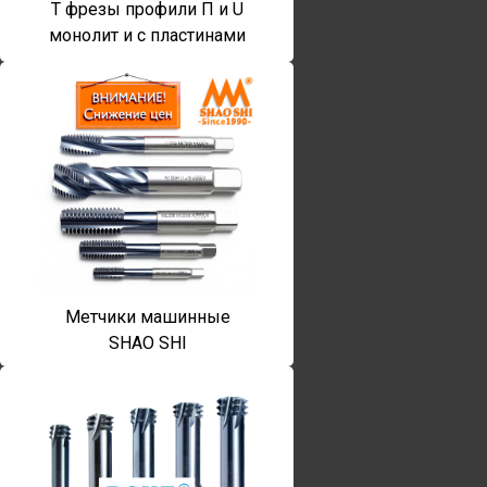
T фрезы профили П и U
монолит и с пластинами
Метчики машинные
SHAO SHI