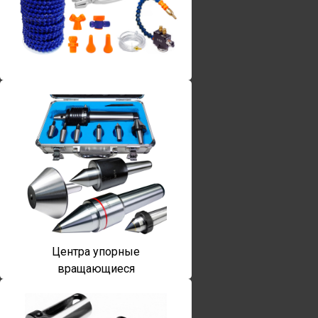
Винты torx
Центра упорные
вращающиеся