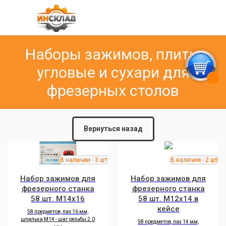
Наборы зажимов, плиты
угловые и сухари для
фрезерных столов
Вернуться назад
Набор зажимов для
Набор зажимов для
фрезерного станка
фрезерного станка
58 шт. M14х16
58 шт. M12х14 в
кейсе
58 предметов, паз 16 мм,
шпилька M14 - шаг резьбы 2.0
58 предметов, паз 14 мм,