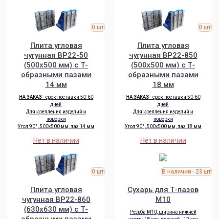
Плита угловая
Плита угловая
чугунная BP22-50
чугунная BP22-850
(500х500 мм) с Т-
(500х500 мм) с Т-
образными пазами
образными пазами
14 мм
18 мм
НА ЗАКАЗ
- срок поставки 50-60
НА ЗАКАЗ
- срок поставки 50-60
дней
дней
Для крепления изделий и
Для крепления изделий и
поверки
поверки
Угол 90°, 500х500 мм, паз 14 мм
Угол 90°, 500х500 мм, паз 18 мм
Нет в наличии
Нет в наличии
Плита угловая
Сухарь для Т-пазов
чугунная BP22-860
M10
(630х630 мм) с Т-
Резьба M10, ширина нижней
образными пазами