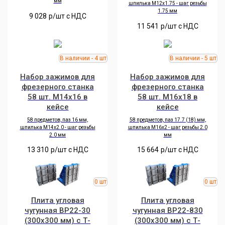
мм
шпилька M12х1.75 - шаг резьбы
1.75 мм
9 028
р/шт c НДС
11 541
р/шт c НДС
Набор зажимов для
Набор зажимов для
фрезерного станка
фрезерного станка
58 шт. M14х16 в
58 шт. M16х18 в
кейсе
кейсе
58 предметов, паз 16 мм,
58 предметов, паз 17.7 (18) мм,
шпилька M14х2.0 - шаг резьбы
шпилька M16х2 - шаг резьбы 2.0
2.0 мм
мм
13 310
р/шт c НДС
15 664
р/шт c НДС
Плита угловая
Плита угловая
чугунная BP22-30
чугунная BP22-830
(300x300 мм) с Т-
(300х300 мм) с Т-