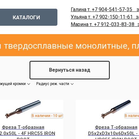
Галина т. +7 904-541-57-35
-
з
Ульяна т. +7 902-150-11-61
-
з
КАТАЛОГИ
Марина т. +7 912-033-83-38
-
 твердосплавные монолитные, п
Вернуться назад
ежущей кромки
Радиус реж. части
Фреза Т-образная
Фреза Т-образная
2.0x50L - 4F HRC55 IRON
D5x2xD3x10x6Dx50L -