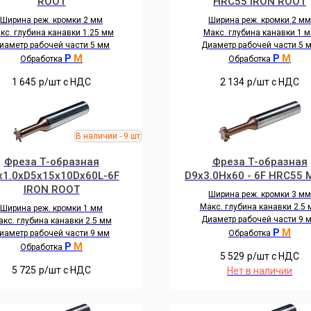
ROOT
HRC55 IRON ROOT
Ширина реж. кромки 2 мм
Ширина реж. кромки 2 мм
кс. глубина канавки 1.25 мм
Макс. глубина канавки 1 
иаметр рабочей части 5 мм
Диаметр рабочей части 5 
P
M
P
M
Обработка
Обработка
1 645
р/шт c НДС
2 134
р/шт c НДС
Фреза Т-образная
Фреза Т-образная
x1.0xD5x15x10Dx60L-6F
D9x3.0Hx60 - 6F HRC55
IRON ROOT
Ширина реж. кромки 3 мм
Макс. глубина канавки 2.5
Ширина реж. кромки 1 мм
Диаметр рабочей части 9 
кс. глубина канавки 2.5 мм
P
M
иаметр рабочей части 9 мм
Обработка
P
M
Обработка
5 529
р/шт c НДС
5 725
р/шт c НДС
Нет в наличии