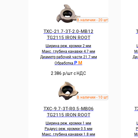
TXC-21.7-3T-2.0-MB12
TG2115 IRON ROOT
Ширина реж. кромки 2 мм
Макс. глубина канавки 4.7 мм
Ма
Диаметр рабочей части 21.7 мм
Ди
P
M
Обработка
2 386
р/шт c НДС
TXC-9.7-3T-R0.5-MB06
T
TG2115 IRON ROOT
Ширина реж. кромки 1 мм
Радиус реж. кромки 0.5 мм
Р
Макс. глубина канавки 1.8 мм
Ма