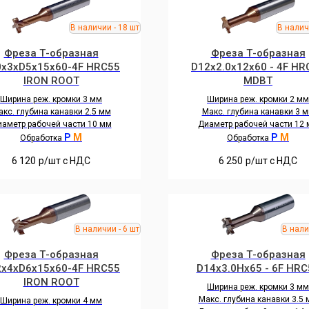
Фреза Т-образная
Фреза Т-образная
0x3xD5x15x60-4F HRC55
D12x2.0x12x60 - 4F HR
IRON ROOT
MDBT
Ширина реж. кромки 3 мм
Ширина реж. кромки 2 мм
кс. глубина канавки 2.5 мм
Макс. глубина канавки 3 
аметр рабочей части 10 мм
Диаметр рабочей части 12
P
M
P
M
Обработка
Обработка
6 120
р/шт c НДС
6 250
р/шт c НДС
Фреза Т-образная
Фреза Т-образная
2x4xD6x15x60-4F HRC55
D14x3.0Hx65 - 6F HRC
IRON ROOT
Ширина реж. кромки 3 мм
Макс. глубина канавки 3.5
Ширина реж. кромки 4 мм