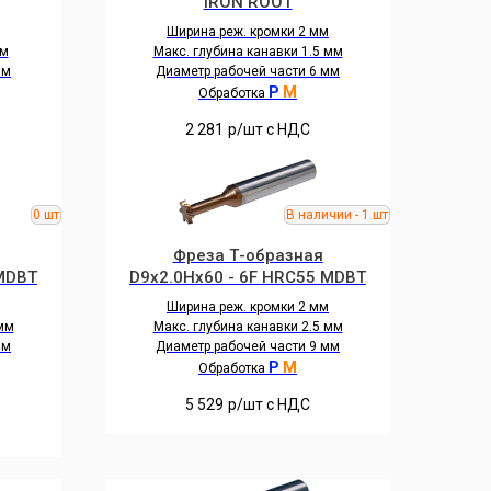
IRON ROOT
Ширина реж. кромки 2 мм
мм
Макс. глубина канавки 1.5 мм
мм
Диаметр рабочей части 6 мм
P
M
Обработка
2 281
р/шт c НДС
Фреза Т-образная
 MDBT
D9x2.0Hx60 - 6F HRC55 MDBT
Ширина реж. кромки 2 мм
 мм
Макс. глубина канавки 2.5 мм
мм
Диаметр рабочей части 9 мм
P
M
Обработка
5 529
р/шт c НДС