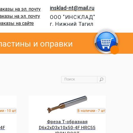
insklad-nt@mail.ru
аказы на эл. почту
аказы на эл. почту
ООО "ИНСКЛАД"
заказы на сайте
г. Нижний Тагил
ластины и оправки
Фреза Т-образная
 4F
D6x2xD3x10x50-4F HRC55