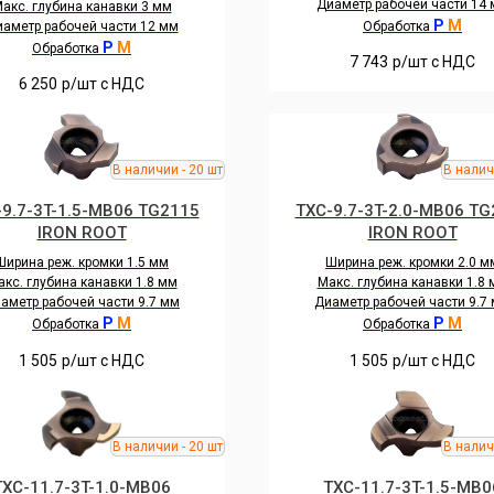
Диаметр рабочей части 14
акс. глубина канавки 3 мм
P
M
аметр рабочей части 12 мм
Обработка
P
M
Обработка
7 743
р/шт c НДС
6 250
р/шт c НДС
-9.7-3T-1.5-MB06 TG2115
TXC-9.7-3T-2.0-MB06 TG
IRON ROOT
IRON ROOT
Ширина реж. кромки 1.5 мм
Ширина реж. кромки 2.0 м
кс. глубина канавки 1.8 мм
Макс. глубина канавки 1.8
аметр рабочей части 9.7 мм
Диаметр рабочей части 9.7
P
M
P
M
Обработка
Обработка
1 505
р/шт c НДС
1 505
р/шт c НДС
TXC-11.7-3T-1.0-MB06
TXC-11.7-3T-1.5-MB0