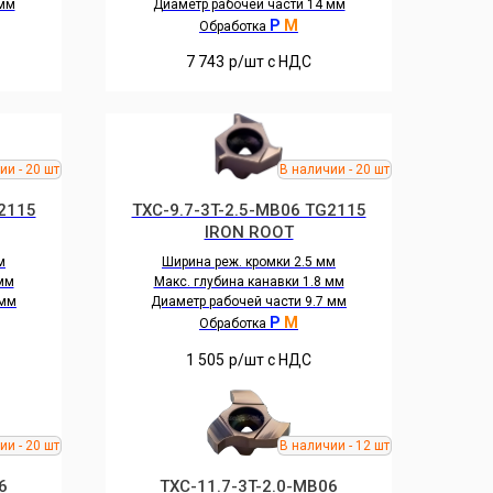
 мм
Диаметр рабочей части 14 мм
P
M
Обработка
7 743
р/шт c НДС
2115
TXC-9.7-3T-2.5-MB06 TG2115
IRON ROOT
м
Ширина реж. кромки 2.5 мм
 мм
Макс. глубина канавки 1.8 мм
 мм
Диаметр рабочей части 9.7 мм
P
M
Обработка
1 505
р/шт c НДС
6
TXC-11.7-3T-2.0-MB06