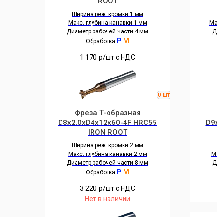
ROOT
Ширина реж. кромки 1 мм
Макс. глубина канавки 1 мм
Ма
Диаметр рабочей части 4 мм
Д
P
M
Обработка
1 170
р/шт c НДС
Фреза Т-образная
D8x2.0xD4x12x60-4F HRC55
D9
IRON ROOT
Ширина реж. кромки 2 мм
Макс. глубина канавки 2 мм
Ма
Диаметр рабочей части 8 мм
Д
P
M
Обработка
3 220
р/шт c НДС
Нет в наличии