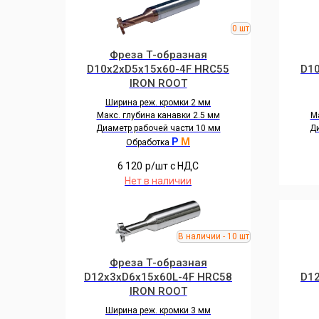
Фреза Т-образная
D10x2xD5x15x60-4F HRC55
D1
IRON ROOT
Ширина реж. кромки 2 мм
Макс. глубина канавки 2.5 мм
Ма
Диаметр рабочей части 10 мм
Ди
P
M
Обработка
6 120
р/шт c НДС
Нет в наличии
Фреза Т-образная
D12x3xD6x15x60L-4F HRC58
D1
IRON ROOT
Ширина реж. кромки 3 мм