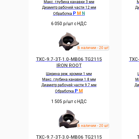
Макс. глубина канавки 3 мм
М
Диаметр рабочей части 12 мм
Ди
P
M
N
Обработка
6 050
р/шт c НДС
TXC-9.7-3T-1.0-MB06 TG2115
TXC
IRON ROOT
Ширина реж. кромки 1 мм
Макс. глубина канавки 1.8 мм
Ма
Диаметр рабочей части 9.7 мм
Ди
P
M
Обработка
1 505
р/шт c НДС
TXC-9.7-3T-3.0-MB06 TG2115