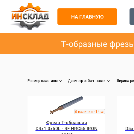
НА ГЛАВНУЮ
Т-образные фрезы
Размер пластины
Диаметр рабоч. части
Ширина р
Фреза Т-образная
D4x1.0x50L - 4F HRC55 IRON
D5x