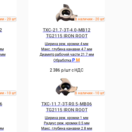
2
TXC-21.7-3T-4.0-MB12
TG2115 IRON ROOT
Ширина реж. кромки 4 мм
 мм
Макс. глубина канавки 4.7 мм
 мм
Диаметр рабочей части 21.7 мм
P
M
Обработка
2 386
р/шт c НДС
6
TXC-11.7-3T-R0.5-MB06
TG2115 IRON ROOT
Ширина реж. кромки 1 мм
Радиус реж. кромки 0.5 мм
 мм
Макс. глубина канавки 2.8 мм