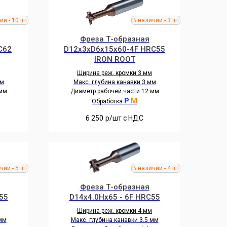
Фреза Т-образная
C62
D12x3xD6x15x60-4F HRC55
IRON ROOT
Ширина реж. кромки 3 мм
мм
Макс. глубина канавки 3 мм
 мм
Диаметр рабочей части 12 мм
P
M
Обработка
6 250
р/шт c НДС
Фреза Т-образная
55
D14x4.0Hx65 - 6F HRC55
Ширина реж. кромки 4 мм
 мм
Макс. глубина канавки 3.5 мм