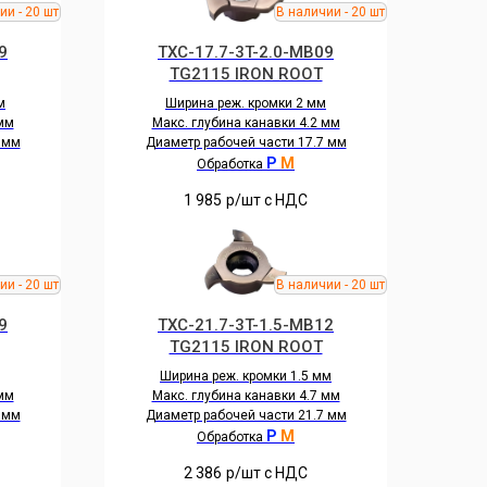
9
TXC-17.7-3T-2.0-MB09
TG2115 IRON ROOT
м
Ширина реж. кромки 2 мм
 мм
Макс. глубина канавки 4.2 мм
 мм
Диаметр рабочей части 17.7 мм
P
M
Обработка
1 985
р/шт c НДС
9
TXC-21.7-3T-1.5-MB12
TG2115 IRON ROOT
Ширина реж. кромки 1.5 мм
 мм
Макс. глубина канавки 4.7 мм
 мм
Диаметр рабочей части 21.7 мм
P
M
Обработка
2 386
р/шт c НДС