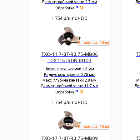
Диаметр рабочей части 9.7 мм
Ди
P
M
Обработка
1 754
р/шт c НДС
TXC-11.7-3T-R0.75-MB06
T
TG2115 IRON ROOT
Ширина реж. кромки 1.5 мм
Радиус реж. кромки 0.75 мм
Макс. глубина канавки 2.8 мм
Ма
Диаметр рабочей части 11.7 мм
Ди
P
M
Обработка
1 754
р/шт c НДС
TXC-17.7-3T-R0.75-MB09
T