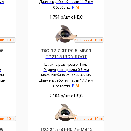
 мм
Диаметр рабочей части 11.7 мм
P
M
Обработка
1 754
р/шт c НДС
06
TXC-17.7-3T-R0.5-MB09
TG2115 IRON ROOT
Ширина реж. кромки 1 мм
м
Радиус реж. кромки 0.5 мм
 мм
Макс. глубина канавки 4.2 мм
 мм
Диаметр рабочей части 17.7 мм
P
M
Обработка
2 104
р/шт c НДС
09
TXC-21.7-3T-R0.75-MB12