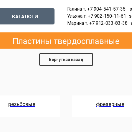
Галина т. +7 904-541-57-35
-
з
Ульяна т. +7 902-150-11-61
-
з
КАТАЛОГИ
Марина т. +7 912-033-83-38
-
Пластины твердосплавные
Вернуться назад
резьбовые
фрезерные