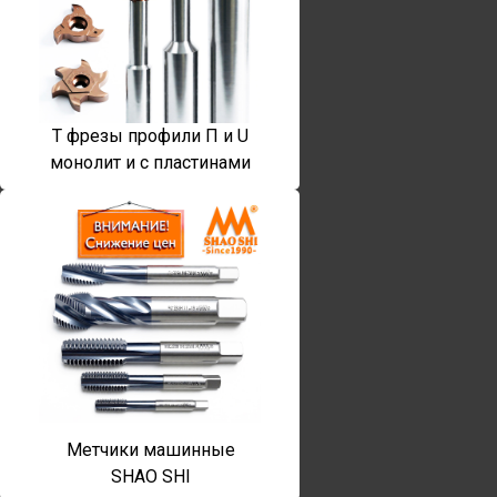
T фрезы профили П и U
монолит и с пластинами
Метчики машинные
SHAO SHI