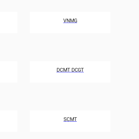
VNMG
DCMT DCGT
SCMT