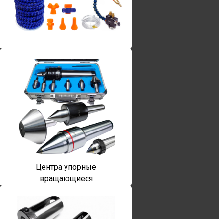
Винты torx
Центра упорные
вращающиеся