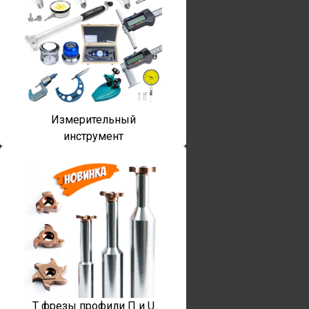
Измерительный
инструмент
T фрезы профили П и U