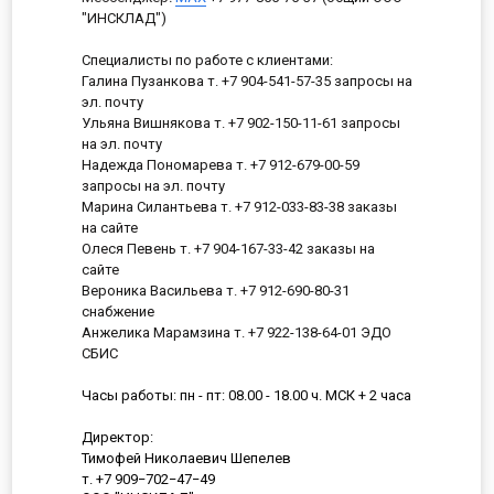
"ИНСКЛАД")
Специалисты по работе с клиентами:
Галина Пузанкова т. +7 904-541-57-35 запросы на
эл. почту
Ульяна Вишнякова т. +7 902-150-11-61 запросы
на эл. почту
Надежда Пономарева т. +7 912-679-00-59
запросы на эл. почту
Марина Силантьева т. +7 912-033-83-38 заказы
на сайте
Олеся Певень т. +7 904-167-33-42 заказы на
сайте
Вероника Васильева т. +7 912-690-80-31
снабжение
Анжелика Марамзина т. +7 922-138-64-01 ЭДО
СБИС
Часы работы: пн - пт: 08.00 - 18.00 ч. МСК + 2 часа
Директор:
Тимофей Николаевич Шепелев
т. +7 909−702−47−49