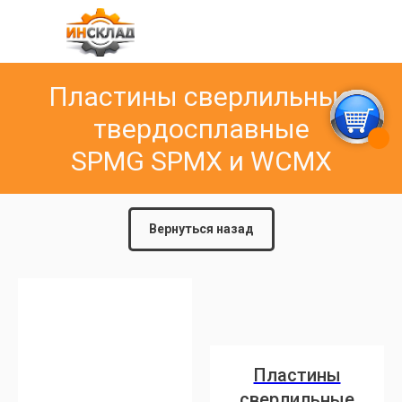
Пластины сверлильные
твердосплавные
SPMG SPMX и WCMX
Вернуться назад
Пластины
сверлильные