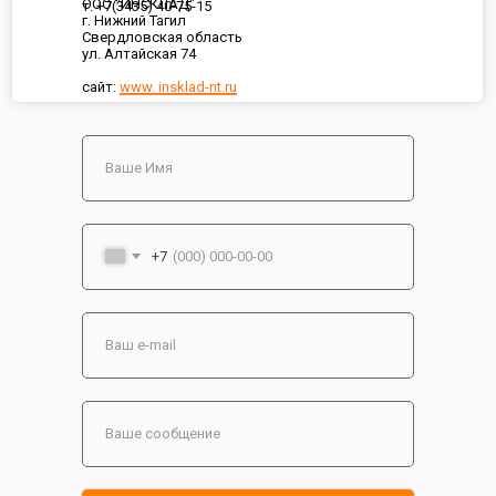
ООО "ИНСКЛАД"
т. +7(3435) 40-75-15
г. Нижний Тагил
Свердловская область
ул. Алтайская 74
сайт:
www. insklad-nt.ru
+7