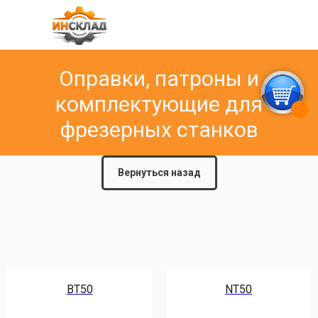
Оправки, патроны и
комплектующие для
фрезерных станков
Вернуться назад
BT50
NT50