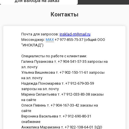
для выбора на заказ
Контакты
Почта для запросов:
insklad-nt@mail.ru
Мессенджер
:
MAX
+7 977-855-75-37 (общий ООО
"ИНСКЛАД")
Специалисты по работе с клиентами:
Галина Пузанкова т. +7 904-541-57-35 запросы на
эл. почту
Ульяна Вишнякова т. +7 902-150-11-61 запросы
на эл. почту
Надежда Пономарева т. +7 912-679-00-59
запросы на эл. почту
Марина Силантьева т. +7 912-033-83-38 заказы
на сайте
Олеся Певень т. +7 904-167-33-42 заказы на
сайте
Вероника Васильева т. +7 912-690-80-31
снабжение
Анжелика Марамзина т. +7 922-138-64-01 ЭДО