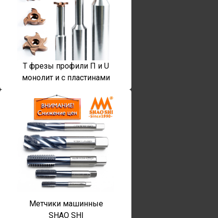
T фрезы профили П и U
монолит и с пластинами
Метчики машинные
SHAO SHI