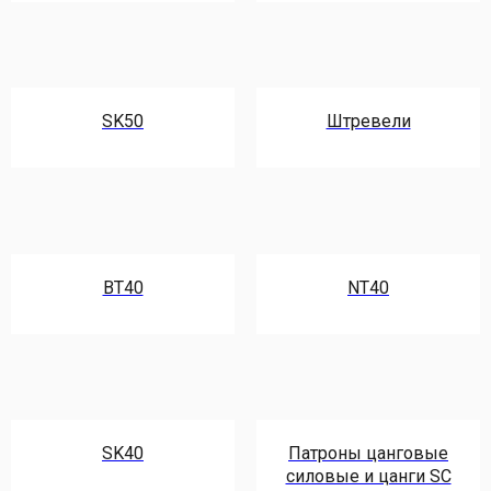
SK50
Штревели
BT40
NT40
SK40
Патроны цанговые
силовые и цанги SC