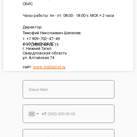
СБИС
Часы работы: пн - пт: 08.00 - 18.00 ч. МСК + 2 часа
Директор:
Тимофей Николаевич Шепелев
т. +7 909−702−47−49
ООО "ИНСКЛАД"
т. +7(3435) 40-75-15
г. Нижний Тагил
Свердловская область
ул. Алтайская 74
сайт:
www. insklad-nt.ru
+7