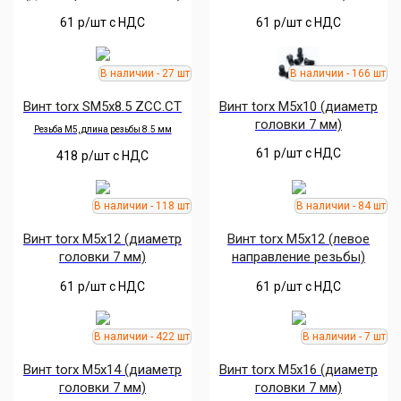
61
р/шт c НДС
61
р/шт c НДС
Винт torx SM5x8.5 ZCC.CT
Винт torx M5x10 (диаметр
головки 7 мм)
Резьба M5, длина резьбы 8.5 мм
61
р/шт c НДС
418
р/шт c НДС
Винт torx M5x12 (диаметр
Винт torx M5x12 (левое
головки 7 мм)
направление резьбы)
61
р/шт c НДС
61
р/шт c НДС
Винт torx M5x14 (диаметр
Винт torx M5x16 (диаметр
головки 7 мм)
головки 7 мм)