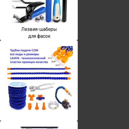
Лезвия-шаберы
для фасок
Винты torx