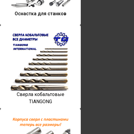
Оснастка для станков
Сверла кобальтовые
TIANGONG