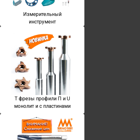
Измерительный
инструмент
T фрезы профили П и U
монолит и с пластинами