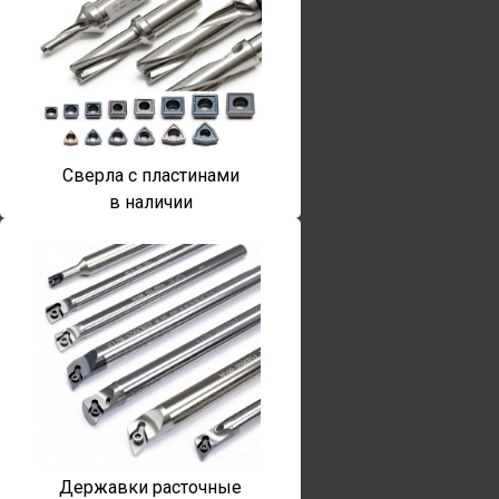
Сверла с пластинами
в наличии
Державки расточные