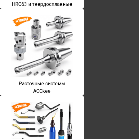
HRC63 и твердосплавные
Расточные системы
ACCkee