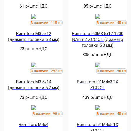
61
р/шт c НДС
85
р/шт c НДС
Винт torx M3.5x12
Винт torx I60M3.5x12 1200
(диаметр головки 5.3 мм)
N/mm2 ZCC.CT (диаметр
головки 5.3 мм)
73
р/шт c НДС
305
р/шт c НДС
Винт torx M3.5x14
Винт torx I91M4x3.2X
(диаметр головки 5.2 мм)
ZCC.CT
73
р/шт c НДС
439
р/шт c НДС
Винт torx M4x4
Винт torx I91M4x5.1X
ZCC.CT