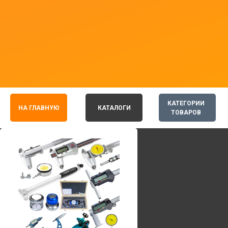
КАТЕГОРИИ
НА ГЛАВНУЮ
КАТАЛОГИ
ТОВАРОВ