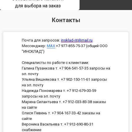
для выбора на заказ
Контакты
Почта для запросов:
insklad-nt@mail.ru
Мессенджер
:
MAX
+7 977-855-75-37 (общий ООО
"ИНСКЛАД")
Специалисты по работе с клиентами:
Галина Пузанкова т. +7 904-541-57-35 запросы на
эл. почту
Ульяна Вишнякова т. +7 902-150-11-61 запросы
на эл. почту
Надежда Пономарева т. +7 912-679-00-59
запросы на эл. почту
Марина Силантьева т. +7 912-033-83-38 заказы
на сайте
Олеся Певень т. +7 904-167-33-42 заказы на
сайте
Вероника Васильева т. +7 912-690-80-31
снабжение