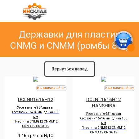
Державки для пластин
CNMG и CNMM (ромбы 80
°)
Вернуться назад
DCLNR1616H12
DCLNL1616H12
HANSHIBA
Угол в плане 95°, правая
Хвостовик 16х16 мм, длина 100
Угол в плане 95°, левая
мм
Хвостовик 16х16 мм, длина 100
Пластины CNMG12 CNMM12
мм
CNMA12 CNGG12
Пластины CNMG12 CNMM12
CNMA12 CNGG12
1 465
р/шт c НДС