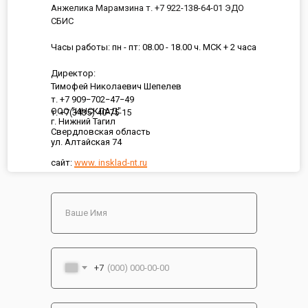
Анжелика Марамзина т. +7 922-138-64-01 ЭДО
СБИС
Часы работы: пн - пт: 08.00 - 18.00 ч. МСК + 2 часа
Директор:
Тимофей Николаевич Шепелев
т. +7 909−702−47−49
ООО "ИНСКЛАД"
т. +7(3435) 40-75-15
г. Нижний Тагил
Свердловская область
ул. Алтайская 74
сайт:
www. insklad-nt.ru
+7