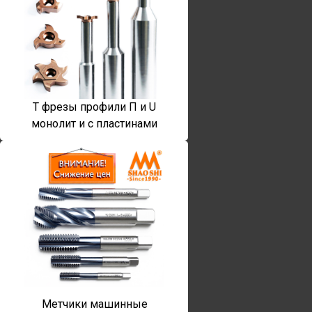
T фрезы профили П и U
монолит и с пластинами
Метчики машинные