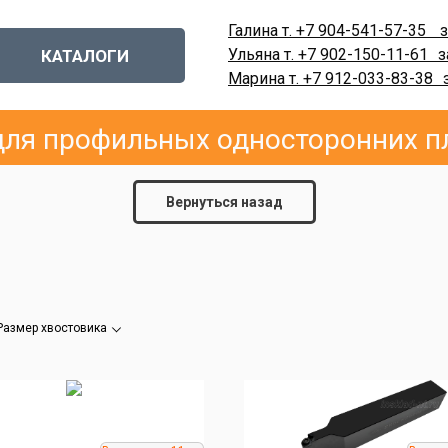
Галина т. +7 904-541-57-35
-
з
Ульяна т. +7 902-150-11-61
-
з
КАТАЛОГИ
Марина т. +7 912-033-83-38
-
ля профильных односторонних пл
Вернуться назад
Размер хвостовика