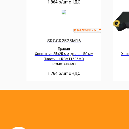
1 864
р/шт c НДС
SRGCR2525M16
Правая
Хвостовик 25х25
мм, длина 150 мм
Хвос
Пластины RCMT1606MO
RCMX1606MO
1 764
р/шт c НДС