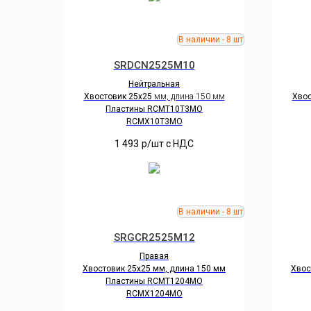
SRDCN2525M10
Нейтральная
Хвостовик 25х25
мм, длина 150 мм
Хвос
Пластины RCMT10Т3MO
RCMX10Т3MO
1 493
р/шт c НДС
SRGCR2525M12
Правая
Хвостовик 25х25 мм, длина 150 мм
Хвос
Пластины RCMT1204MO
RCMX1204MO