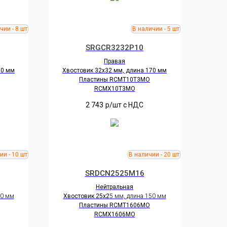
SRGCR3232P10
Правая
50 мм
Хвостовик 32х32 мм, длина 170 мм
Пластины RCMT10Т3MO
RCMX10Т3MO
2 743
р/шт c НДС
SRDCN2525M16
Нейтральная
50 мм
Хвостовик 25х2
5 мм, длина 150 мм
Пластины RCMT1606MO
RCMX1606MO