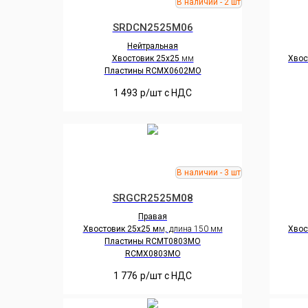
SRDCN2525M06
Нейтральная
Хвостовик 25х25
мм
Хвос
Пластины RCMX0602MO
1 493
р/шт c НДС
SRGCR2525M08
Правая
Хвостовик 25х25 м
м, длина 150 мм
Хвос
Пластины RCMT0803MO
RCMX0803MO
1 776
р/шт c НДС