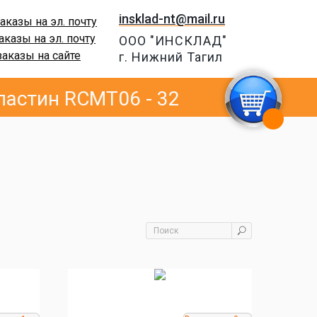
insklad-nt@mail.ru
аказы на эл. почту
аказы на эл. почту
ООО "ИНСКЛАД"
заказы на сайте
г. Нижний Тагил
астин RCMT06 - 32