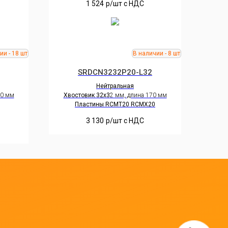
1 524
р/шт c НДС
SRDCN3232P20-L32
Нейтральная
70 мм
Хвостовик 32х3
2 мм, длина 170 мм
Пластины RCMT20 RCMX20
3 130
р/шт c НДС