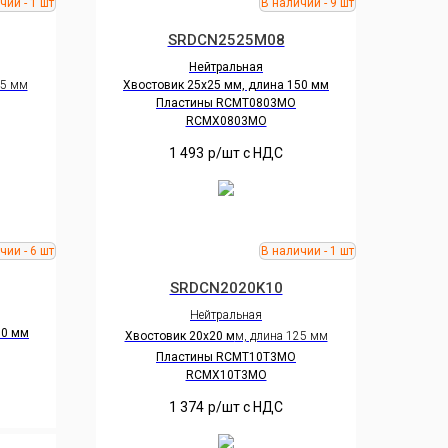
SRDCN2525M08
Нейтральная
25 мм
Хвостовик 25х25 мм, длина 150 мм
Пластины RCMT0803MO
RCMX0803MO
1 493
р/шт c НДС
SRDCN2020K10
Нейтральная
00 мм
Хвостовик 20х20 м
м,
длина 125 мм
Пластины RCMT10Т3MO
RCMX10Т3MO
1 374
р/шт c НДС