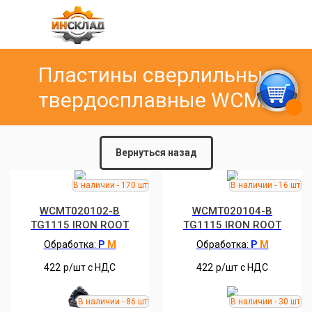
Пластины сверлильные
твердосплавные WCMX
Вернуться назад
WCMT020102-B
WCMT020104-B
TG1115 IRON ROOT
TG1115 IRON ROOT
Обработка:
P
M
Обработка:
P
M
422
р/шт c НДС
422
р/шт c НДС