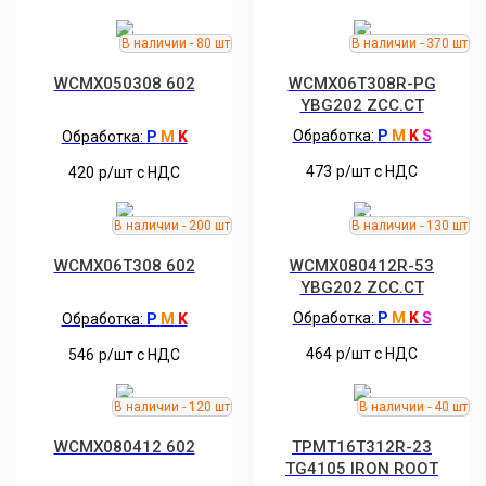
WCMX050308 602
WCMX06T308R-PG
YBG202 ZCC.CT
Обработка:
P
M
K
S
Обработка:
P
M
K
473
р/шт c НДС
420
р/шт c НДС
WCMX06T308 602
WCMX080412R-53
YBG202 ZCC.CT
Обработка:
P
M
K
S
Обработка:
P
M
K
464
р/шт c НДС
546
р/шт c НДС
WCMX080412 602
TPMT16T312R-23
TG4105 IRON ROOT