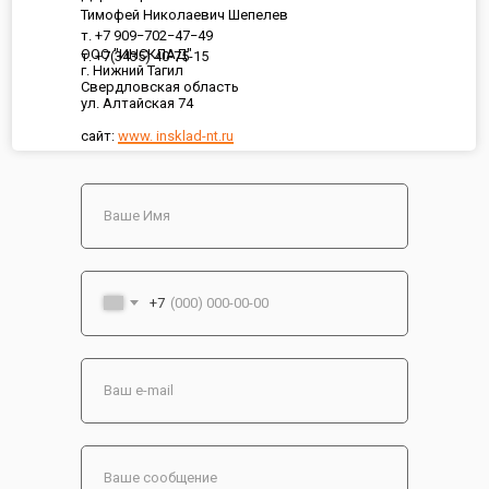
Тимофей Николаевич Шепелев
т. +7 909−702−47−49
ООО "ИНСКЛАД"
т. +7(3435) 40-75-15
г. Нижний Тагил
Свердловская область
ул. Алтайская 74
сайт:
www. insklad-nt.ru
+7