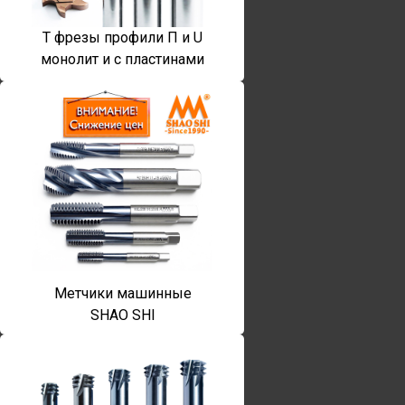
T фрезы профили П и U
монолит и с пластинами
Метчики машинные
SHAO SHI