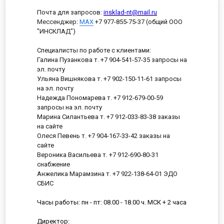
Почта для запросов:
insklad-nt@mail.ru
Мессенджер
:
MAX
+7 977-855-75-37 (общий ООО
"ИНСКЛАД")
Специалисты по работе с клиентами:
Галина Пузанкова т. +7 904-541-57-35 запросы на
эл. почту
Ульяна Вишнякова т. +7 902-150-11-61 запросы
на эл. почту
Надежда Пономарева т. +7 912-679-00-59
запросы на эл. почту
Марина Силантьева т. +7 912-033-83-38 заказы
на сайте
Олеся Певень т. +7 904-167-33-42 заказы на
сайте
Вероника Васильева т. +7 912-690-80-31
снабжение
Анжелика Марамзина т. +7 922-138-64-01 ЭДО
СБИС
Часы работы: пн - пт: 08.00 - 18.00 ч. МСК + 2 часа
Директор: