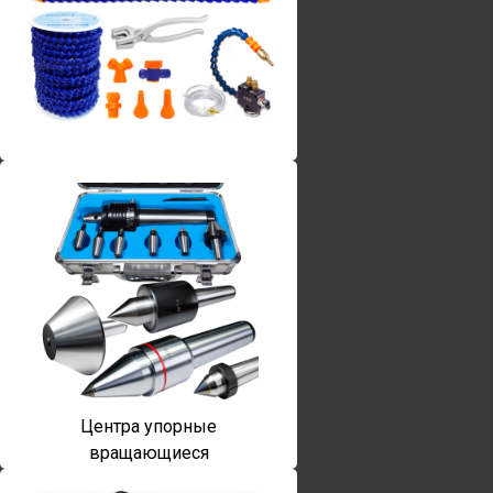
Винты torx
Центра упорные
вращающиеся