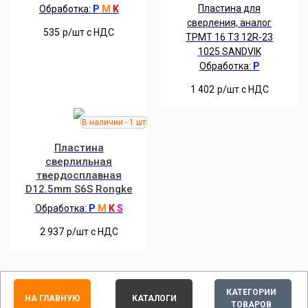
Пластина для
Обработка:
P
M
K
сверления, аналог
535
р/шт c НДС
TPMT 16 T3 12R-23
1025 SANDVIK
Обработка:
P
1 402
р/шт c НДС
Пластина
сверлильная
твердосплавная
D12.5mm S6S Rongke
Обработка:
P
M
K
S
2 937
р/шт c НДС
КАТЕГОРИИ
НА ГЛАВНУЮ
КАТАЛОГИ
ТОВАРОВ