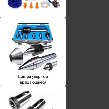
Винты torx
Центра упорные
вращающиеся