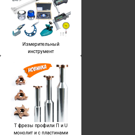
Измерительный
инструмент
T фрезы профили П и U
монолит и с пластинами