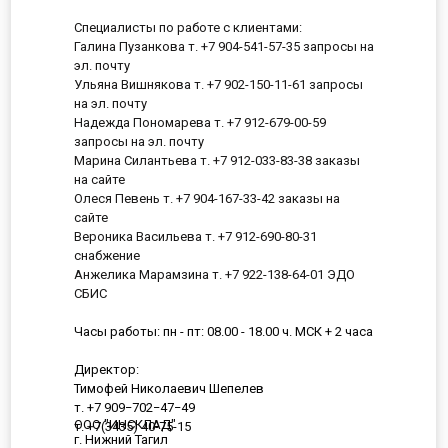
Специалисты по работе с клиентами:
Галина Пузанкова т. +7 904-541-57-35 запросы на
эл. почту
Ульяна Вишнякова т. +7 902-150-11-61 запросы
на эл. почту
Надежда Пономарева т. +7 912-679-00-59
запросы на эл. почту
Марина Силантьева т. +7 912-033-83-38 заказы
на сайте
Олеся Певень т. +7 904-167-33-42 заказы на
сайте
Вероника Васильева т. +7 912-690-80-31
снабжение
Анжелика Марамзина т. +7 922-138-64-01 ЭДО
СБИС
Часы работы: пн - пт: 08.00 - 18.00 ч. МСК + 2 часа
Директор:
Тимофей Николаевич Шепелев
т. +7 909−702−47−49
ООО "ИНСКЛАД"
т. +7(3435) 40-75-15
г. Нижний Тагил