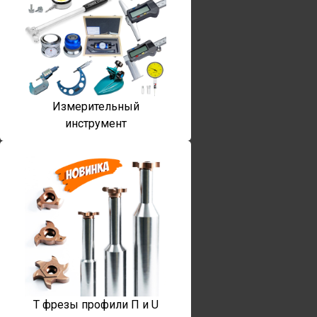
Измерительный
инструмент
T фрезы профили П и U