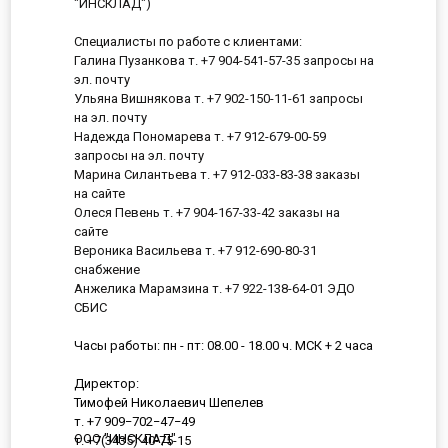
"ИНСКЛАД")
Специалисты по работе с клиентами:
Галина Пузанкова т. +7 904-541-57-35 запросы на
эл. почту
Ульяна Вишнякова т. +7 902-150-11-61 запросы
на эл. почту
Надежда Пономарева т. +7 912-679-00-59
запросы на эл. почту
Марина Силантьева т. +7 912-033-83-38 заказы
на сайте
Олеся Певень т. +7 904-167-33-42 заказы на
сайте
Вероника Васильева т. +7 912-690-80-31
снабжение
Анжелика Марамзина т. +7 922-138-64-01 ЭДО
СБИС
Часы работы: пн - пт: 08.00 - 18.00 ч. МСК + 2 часа
Директор:
Тимофей Николаевич Шепелев
т. +7 909−702−47−49
ООО "ИНСКЛАД"
т. +7(3435) 40-75-15