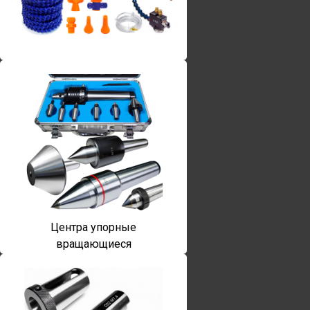
Винты torx
Центра упорные
вращающиеся