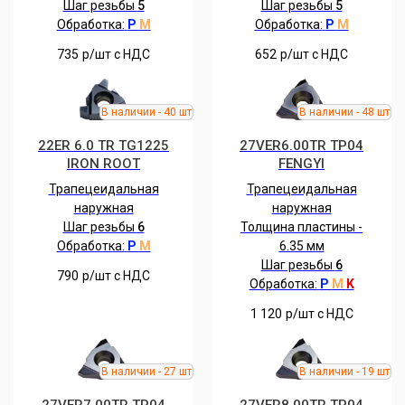
Шаг резьбы
5
Шаг резьбы
5
Обработка:
P
M
Обработка:
P
M
735
р/шт c НДС
652
р/шт c НДС
22ER 6.0 TR TG1225
27VER6.00TR TP04
IRON ROOT
FENGYI
Трапецеидальная
Трапецеидальная
наружная
наружная
Шаг резьбы
6
Толщина пластины -
Обработка:
P
M
6.35 мм
Шаг резьбы
6
790
р/шт c НДС
Обработка:
P
M
K
1 120
р/шт c НДС