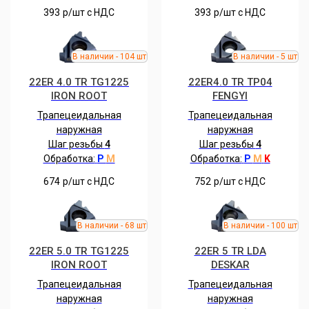
393
р/шт c НДС
393
р/шт c НДС
22ER 4.0 TR TG1225
22ER4.0 TR TP04
IRON ROOT
FENGYI
Трапецеидальная
Трапецеидальная
наружная
наружная
Шаг резьбы
4
Шаг резьбы
4
Обработка:
P
M
Обработка:
P
M
K
674
р/шт c НДС
752
р/шт c НДС
22ER 5.0 TR TG1225
22ER 5 TR LDA
IRON ROOT
DESKAR
Трапецеидальная
Трапецеидальная
наружная
наружная