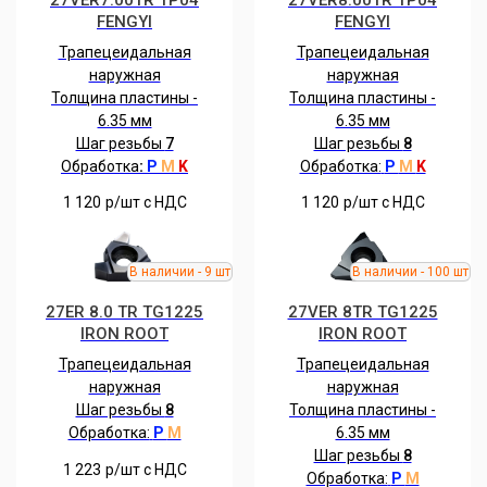
27VER7.00TR TP04
27VER8.00TR TP04
FENGYI
FENGYI
Трапецеидальная
Трапецеидальная
наружная
наружная
Толщина пластины -
Толщина пластины -
6.35 мм
6.35 мм
Шаг резьбы
7
Шаг резьбы
8
Обработка
:
P
M
K
Обработка:
P
M
K
1 120
р/шт c НДС
1 120
р/шт c НДС
27ER 8.0 TR TG1225
27VER 8TR TG1225
IRON ROOT
IRON ROOT
Трапецеидальная
Трапецеидальная
наружная
наружная
Шаг резьбы
8
Толщина пластины -
Обработка:
P
M
6.35 мм
Шаг резьбы
8
1 223
р/шт c НДС
Обработка:
P
M