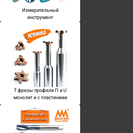
Измерительный
инструмент
T фрезы профили П и U
монолит и с пластинами