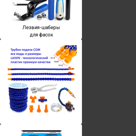
Лезвия-шаберы
для фасок
Винты torx