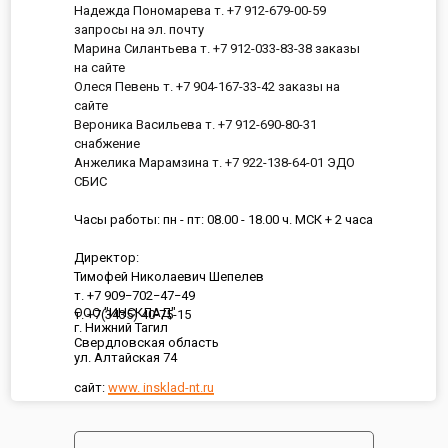
Надежда Пономарева т. +7 912-679-00-59
запросы на эл. почту
Марина Силантьева т. +7 912-033-83-38 заказы
на сайте
Олеся Певень т. +7 904-167-33-42 заказы на
сайте
Вероника Васильева т. +7 912-690-80-31
снабжение
Анжелика Марамзина т. +7 922-138-64-01 ЭДО
СБИС
Часы работы: пн - пт: 08.00 - 18.00 ч. МСК + 2 часа
Директор:
Тимофей Николаевич Шепелев
т. +7 909−702−47−49
ООО "ИНСКЛАД"
т. +7(3435) 40-75-15
г. Нижний Тагил
Свердловская область
ул. Алтайская 74
сайт:
www. insklad-nt.ru