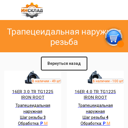
Трапецеидальная наружная
резьба
Вернуться назад
16ER 3.0 TR TG1225
16ER 4.0 TR TG1225
IRON ROOT
IRON ROOT
Трапецеидальная
Трапецеидальная
наружная
наружная
Шаг резьбы
3
Шаг резьбы
4
Обработка:
P
M
Обработка:
P
M