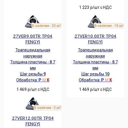
1 223
р/шт c НДС
27VER9.00TR TP04
27VER10.00TR TP04
FENGYI
FENGYI
Трапецеидальная
Трапецеидальная
наружная
наружная
Толщина пластины - 8.7
Толщина пластины - 8.7
мм
мм
Шаг резьбы
9
Шаг резьбы
10
Обработка:
P
M
K
Обработка:
P
M
K
1 469
р/шт c НДС
1 469
р/шт c НДС
27VER12.00TR TP04
FENGYI