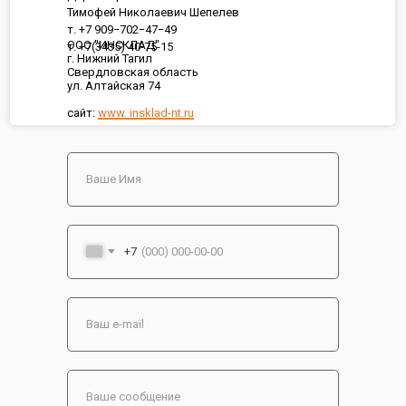
Тимофей Николаевич Шепелев
т. +7 909−702−47−49
ООО "ИНСКЛАД"
т. +7(3435) 40-75-15
г. Нижний Тагил
Свердловская область
ул. Алтайская 74
сайт:
www. insklad-nt.ru
+7