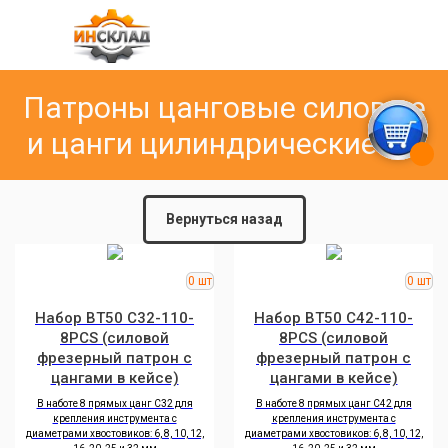
Патроны цанговые силовые
и цанги цилиндрические SC
Вернуться назад
Набор BT50 C32-110-
Набор BT50 C42-110-
8PCS (силовой
8PCS (силовой
фрезерный патрон с
фрезерный патрон с
цангами в кейсе)
цангами в кейсе)
В наботе 8 прямых цанг C32 для
В наботе 8 прямых цанг C42 для
крепления инструмента с
крепления инструмента с
диаметрами хвостовиков: 6, 8, 10, 12,
диаметрами хвостовиков: 6, 8, 10, 12,