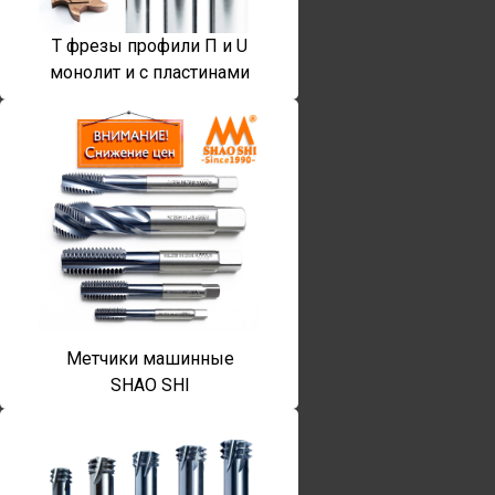
T фрезы профили П и U
монолит и с пластинами
Метчики машинные
SHAO SHI