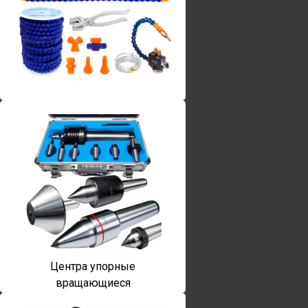
Винты torx
Центра упорные
вращающиеся