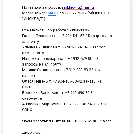
Почта для запросов:
insklad-nt@mail.ru
Мессенджер
:
MAX
+7 977-855-75-37 (общий ООО
"ИНСКЛАД")
Специалисты по работе с клиентами:
Галина Пузанкова т. +7 904-541-57-35 запросы на
эл. почту
Ульяна Вишнякова т. +7 902-150-11-61 запросы
на эл. почту
Надежда Пономарева т. +7 912-679-00-59
запросы на эл. почту
Марина Силантьева т. +7 912-033-83-38 заказы
на сайте
Олеся Певень т. +7 904-167-33-42 заказы на
сайте
Вероника Васильева т. +7 912-690-80-31
снабжение
Анжелика Марамзина т. +7 922-138-64-01 ЭДО
СБИС
Часы работы: пн - пт: 08.00 - 18.00 ч. МСК + 2 часа
Директор: