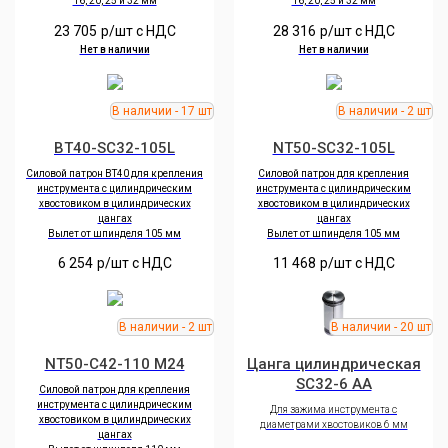
16, 20, 25 и 32 мм
16, 20, 25 и 32 мм
23 705
р/шт c НДС
28 316
р/шт c НДС
Нет в наличии
Нет в наличии
BT40-SC32-105L
NT50-SC32-105L
Силовой патрон BT40 для крепления
Силовой патрон для крепления
инструмента с цилиндрическим
инструмента с цилиндрическим
хвостовиком в цилиндрических
хвостовиком в цилиндрических
цангах
цангах
Вылет от шпинделя 105 мм
Вылет от шпинделя 105 мм
6 254
р/шт c НДС
11 468
р/шт c НДС
NT50-C42-110 M24
Цанга цилиндрическая
SC32-6 AA
Силовой патрон для крепления
инструмента с цилиндрическим
Для зажима инструмента с
хвостовиком в цилиндрических
диаметрами хвостовиков 6 мм
цангах