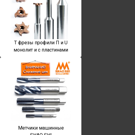
T фрезы профили П и U
монолит и с пластинами
Метчики машинные