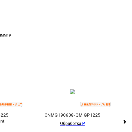
CNMM19
4225
CNMG190608-QM GP1225
nt
Обработка
P