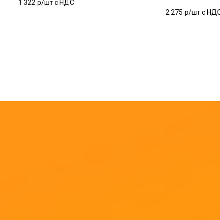
1 322
р/шт c НДС
2 275
р/шт c НД