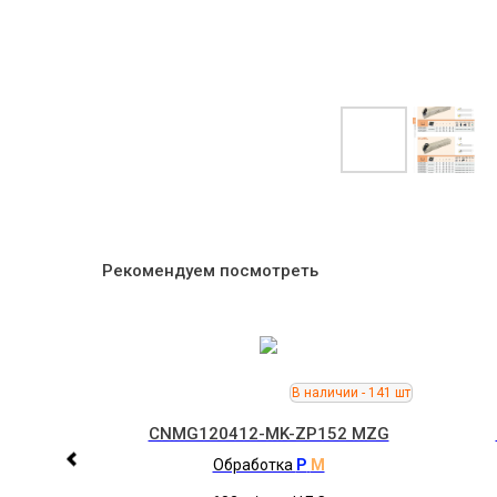
Рекомендуем посмотреть
D152
CNMG120412-MK-ZP152 MZG
Обработка
P
M