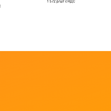
1 572
р/шт c НДС
С