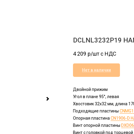
DCLNL3232P19 HA
4 209
р/шт c НДС
Нет в наличии
Двойной прижим
Угол в плане 95°, левая
Хвостовик 32х32 мм, длина 17
Подходящие пластины
CNMG1
Опорная пластина
CN1906-D 
Винт опорной пластины
DXD06
Винт с головкой под торцево