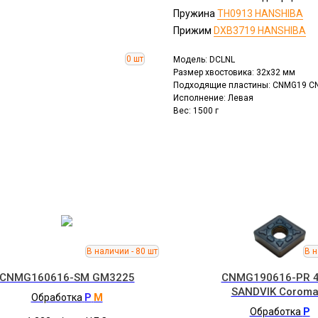
Пружина
TH0913 HANSHIBA
Прижим
DXB3719 HANSHIBA
Модель: DCLNL
Размер хвостовика: 32x32 мм
Подходящие пластины: CNMG19 
Исполнение: Левая
Вес: 1500 г
CNMG160616-SM GM3225
CNMG190616-PR 
SANDVIK Coroma
Обработка
P
M
Обработка
P