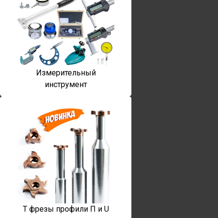
Измерительный
инструмент
T фрезы профили П и U