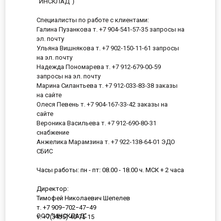
"ИНСКЛАД")
Специалисты по работе с клиентами:
Галина Пузанкова т. +7 904-541-57-35 запросы на
эл. почту
Ульяна Вишнякова т. +7 902-150-11-61 запросы
на эл. почту
Надежда Пономарева т. +7 912-679-00-59
запросы на эл. почту
Марина Силантьева т. +7 912-033-83-38 заказы
на сайте
Олеся Певень т. +7 904-167-33-42 заказы на
сайте
Вероника Васильева т. +7 912-690-80-31
снабжение
Анжелика Марамзина т. +7 922-138-64-01 ЭДО
СБИС
Часы работы: пн - пт: 08.00 - 18.00 ч. МСК + 2 часа
Директор:
Тимофей Николаевич Шепелев
т. +7 909−702−47−49
ООО "ИНСКЛАД"
т. +7(3435) 40-75-15