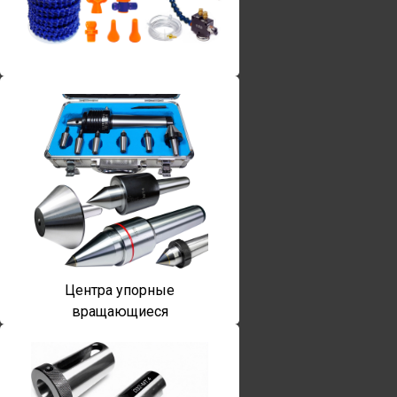
Винты torx
Центра упорные
вращающиеся