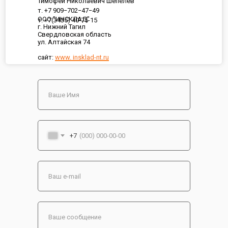
Тимофей Николаевич Шепелев
т. +7 909−702−47−49
ООО "ИНСКЛАД"
т. +7(3435) 40-75-15
г. Нижний Тагил
Свердловская область
ул. Алтайская 74
сайт:
www. insklad-nt.ru
+7