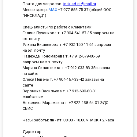
Почта для запросов:
insklad-nt@mail.ru
Мессенджер
:
MAX
+7 977-855-75-37 (общий ООО
"ИНСКЛАД")
Специалисты по работе с клиентами:
Галина Пузанкова т. +7 904-541-57-35 запросы на
эл. почту
Ульяна Вишнякова т. +7 902-150-11-61 запросы
на эл. почту
Надежда Пономарева т. +7 912-679-00-59
запросы на эл. почту
Марина Силантьева т. +7 912-033-83-38 заказы
на сайте
Олеся Певень т. +7 904-167-33-42 заказы на
сайте
Вероника Васильева т. +7 912-690-80-31
снабжение
Анжелика Марамзина т. +7 922-138-64-01 ЭДО
СБИС
Часы работы: пн - пт: 08.00 - 18.00 ч. МСК + 2 часа
Директор: