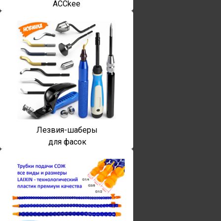
ACCkee
Лезвия-шаберы
для фасок