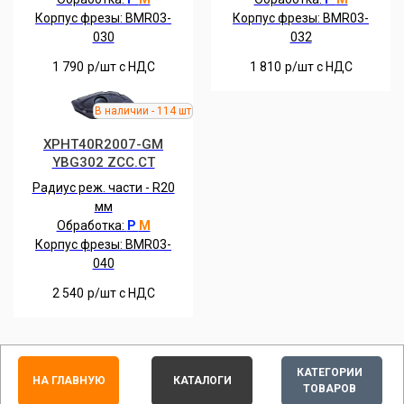
Корпус фрезы:
BMR03-
Корпус фрезы: BMR03-
030
032
1 790
р/шт c НДС
1 810
р/шт c НДС
XPHT40R2007-GM
YBG302 ZCC.CT
Радиус реж. части - R20
мм
Обработка:
P
M
Корпус фрезы: BMR03-
040
2 540
р/шт c НДС
КАТЕГОРИИ
НА ГЛАВНУЮ
КАТАЛОГИ
ТОВАРОВ