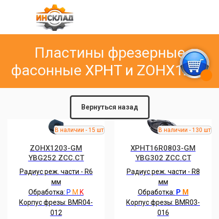
Пластины фрезерные
фасонные
XPHT и
ZOHX1203
Вернуться назад
ZOHX1203-GM
XPHT16R0803-GM
YBG252 ZCC.CT
YBG302 ZCC.CT
Радиуc реж. части - R6
Радиус реж. части - R8
мм
мм
Обработка:
P
M
K
Обработка:
P
M
Корпус фрезы: BMR04-
Корпус фрезы: BMR03-
012
016