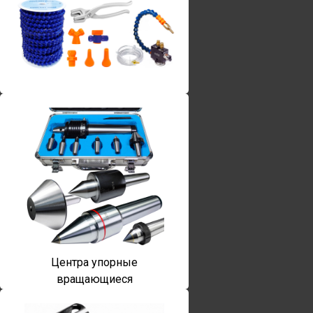
Винты torx
Центра упорные
вращающиеся