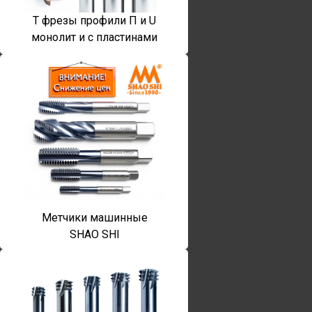
T фрезы профили П и U
монолит и с пластинами
Метчики машинные
SHAO SHI