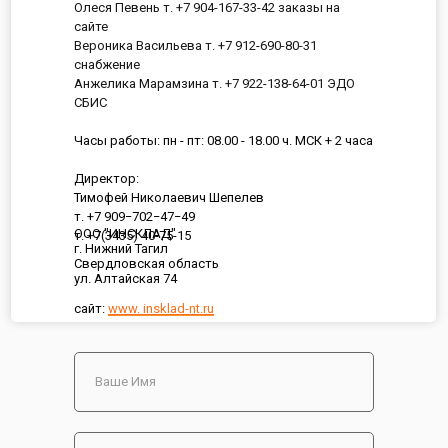
Олеся Певень т. +7 904-167-33-42 заказы на
сайте
Вероника Васильева т. +7 912-690-80-31
снабжение
Анжелика Марамзина т. +7 922-138-64-01 ЭДО
СБИС
Часы работы: пн - пт: 08.00 - 18.00 ч. МСК + 2 часа
Директор:
Тимофей Николаевич Шепелев
т. +7 909−702−47−49
ООО "ИНСКЛАД"
т. +7(3435) 40-75-15
г. Нижний Тагил
Свердловская область
ул. Алтайская 74
сайт:
www. insklad-nt.ru