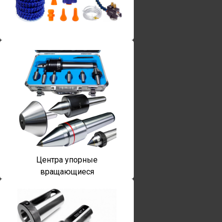
Винты torx
Центра упорные
вращающиеся