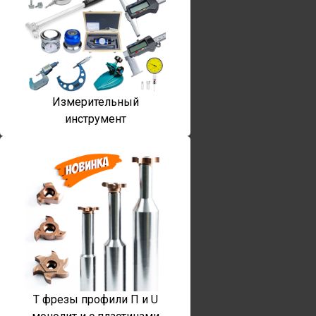
Измерительный
инструмент
T фрезы профили П и U