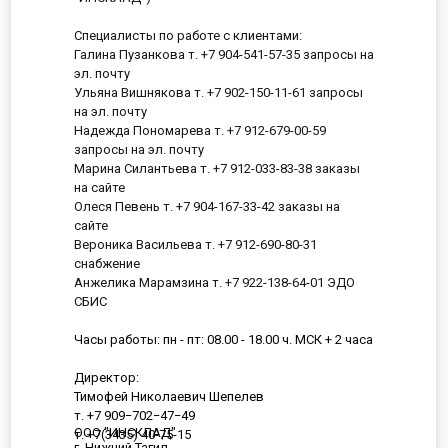
Специалисты по работе с клиентами:
Галина Пузанкова т. +7 904-541-57-35 запросы на
эл. почту
Ульяна Вишнякова т. +7 902-150-11-61 запросы
на эл. почту
Надежда Пономарева т. +7 912-679-00-59
запросы на эл. почту
Марина Силантьева т. +7 912-033-83-38 заказы
на сайте
Олеся Певень т. +7 904-167-33-42 заказы на
сайте
Вероника Васильева т. +7 912-690-80-31
снабжение
Анжелика Марамзина т. +7 922-138-64-01 ЭДО
СБИС
Часы работы: пн - пт: 08.00 - 18.00 ч. МСК + 2 часа
Директор:
Тимофей Николаевич Шепелев
т. +7 909−702−47−49
ООО "ИНСКЛАД"
т. +7(3435) 40-75-15
г. Нижний Тагил