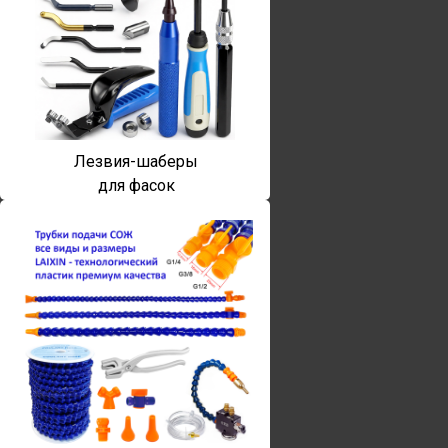
Лезвия-шаберы
для фасок
Винты torx