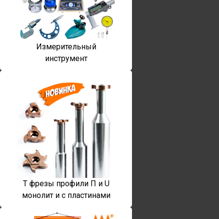
Измерительный
инструмент
T фрезы профили П и U
монолит и с пластинами