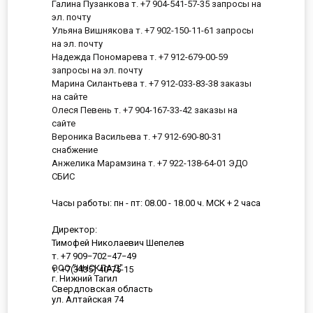
Галина Пузанкова т. +7 904-541-57-35 запросы на
эл. почту
Ульяна Вишнякова т. +7 902-150-11-61 запросы
на эл. почту
Надежда Пономарева т. +7 912-679-00-59
запросы на эл. почту
Марина Силантьева т. +7 912-033-83-38 заказы
на сайте
Олеся Певень т. +7 904-167-33-42 заказы на
сайте
Вероника Васильева т. +7 912-690-80-31
снабжение
Анжелика Марамзина т. +7 922-138-64-01 ЭДО
СБИС
Часы работы: пн - пт: 08.00 - 18.00 ч. МСК + 2 часа
Директор:
Тимофей Николаевич Шепелев
т. +7 909−702−47−49
ООО "ИНСКЛАД"
т. +7(3435) 40-75-15
г. Нижний Тагил
Свердловская область
ул. Алтайская 74