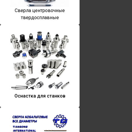
Сверла центровочные
твердосплавные
Оснастка для станков