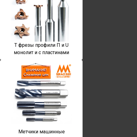
T фрезы профили П и U
монолит и с пластинами
Метчики машинные