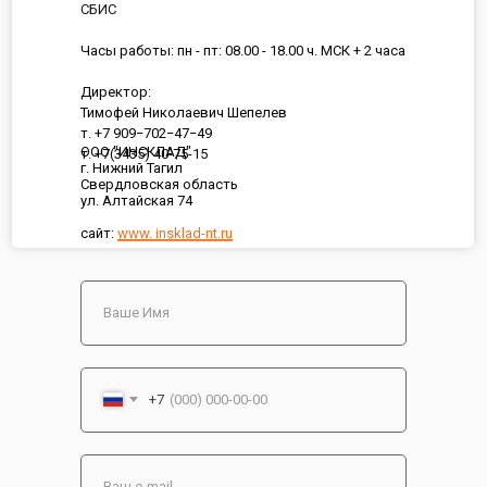
СБИС
Часы работы: пн - пт: 08.00 - 18.00 ч. МСК + 2 часа
Директор:
Тимофей Николаевич Шепелев
т. +7 909−702−47−49
ООО "ИНСКЛАД"
т. +7(3435) 40-75-15
г. Нижний Тагил
Свердловская область
ул. Алтайская 74
сайт:
www. insklad-nt.ru
+7