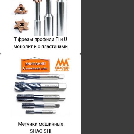
T фрезы профили П и U
монолит и с пластинами
Метчики машинные
SHAO SHI