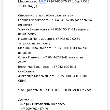
Мессенджер
:
MAX
+7 977-855-75-37 (общий ООО
"ИНСКЛАД")
Специалисты по работе с клиентами:
Галина Пузанкова т. +7 904-541-57-35 запросы на
эл. почту
Ульяна Вишнякова т. +7 902-150-11-61 запросы
на эл. почту
Надежда Пономарева т. +7 912-679-00-59
запросы на эл. почту
Марина Силантьева т. +7 912-033-83-38 заказы
на сайте
Олеся Певень т. +7 904-167-33-42 заказы на
сайте
Вероника Васильева т. +7 912-690-80-31
снабжение
Анжелика Марамзина т. +7 922-138-64-01 ЭДО
СБИС
Часы работы: пн - пт: 08.00 - 18.00 ч. МСК + 2 часа
Директор:
Тимофей Николаевич Шепелев
т. +7 909−702−47−49