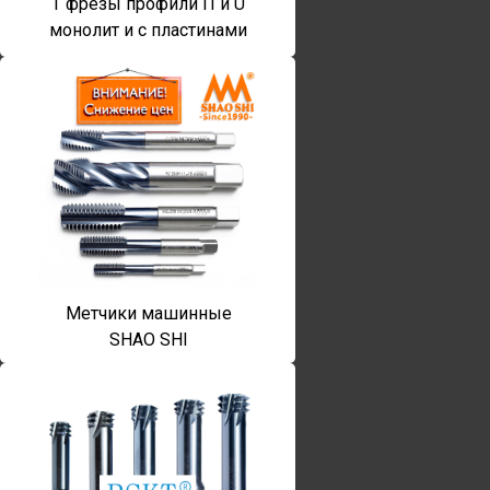
T фрезы профили П и U
монолит и с пластинами
Метчики машинные
SHAO SHI