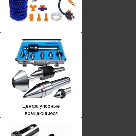
Винты torx
Центра упорные
вращающиеся