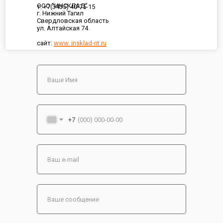
ООО "ИНСКЛАД"
т. +7(3435) 40-75-15
г. Нижний Тагил
Свердловская область
ул. Алтайская 74
сайт:
www. insklad-nt.ru
+7