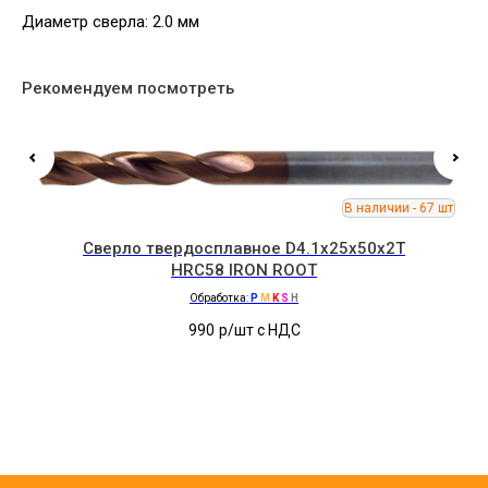
Диаметр сверла: 2.0 мм
Рекомендуем посмотреть
Сверло твердосплавное D4.1x25x50x2T
HRC58 IRON ROOT
Обработка:
P
M
K
S
H
990
р/шт c НДС