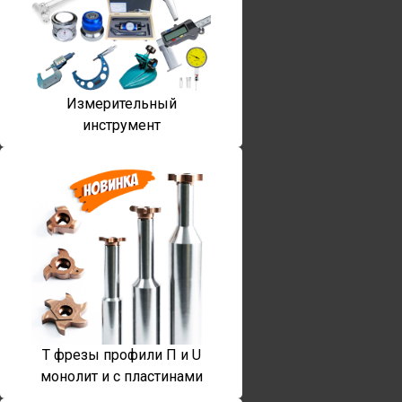
Измерительный
инструмент
T фрезы профили П и U
монолит и с пластинами