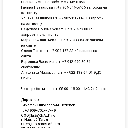
Специалисты по работе с клиентами:
Галина Пузанкова т. +7 904-541-57-35 запросы на
эл. почту
Ульяна Вишнякова т. +7 902-150-11-61 запросы
на эл. почту
Надежда Пономарева т. +7 912-679-00-59
запросы на эл. почту
Марина Силантьева т. +7 912-033-83-38 заказы
на сайте
Олеся Певень т. +7 904-167-33-42 заказы на
сайте
Вероника Васильева т. +7 912-690-80-31
снабжение
Анжелика Марамзина т. +7 922-138-64-01 ЭДО
СБИС
Часы работы: пн - пт: 08.00 - 18.00 ч. МСК + 2 часа
Директор:
Тимофей Николаевич Шепелев
т. +7 909−702−47−49
ООО "ИНСКЛАД"
т. +7(3435) 40-75-15
г. Нижний Тагил
Свердловская область