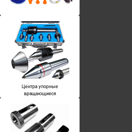
Винты torx
Центра упорные
вращающиеся