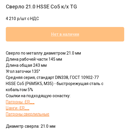
Сверло 21.0 HSSE Co5 к/х TG
4 210
р/шт c НДС
Нет в наличии
Сверло по металлу диаметром 21.0 мм
Длина рабочей части 145 мм
Длина общая 243 мм
Угол заточки 135°
Средняя серия, стандарт DIN338, ГОСТ 10902-77
HSSЕ Сo5 (Р6М5К5, М35) - быстрорежущая сталь с
кобальтом 5%
Ссылки на подходящую оснастку:
Патроны -ER__
Цанги -ER__
Патроны сверлильные
Диаметр сверла: 21.0 мм