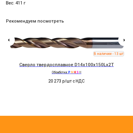
Вес: 411 г
Рекомендуем посмотреть
Сверло твердосплавное D14x100x150Lx2T
Обработка:
P
M
K
S
H
20 273
р/шт c НДС