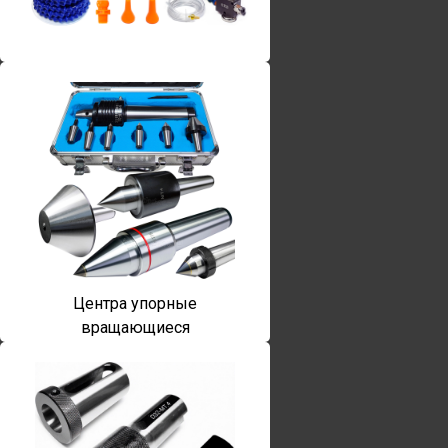
Винты torx
Центра упорные
вращающиеся