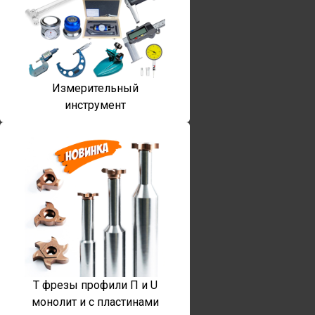
Измерительный
инструмент
T фрезы профили П и U
монолит и с пластинами