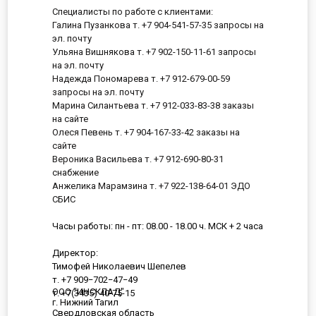
Специалисты по работе с клиентами:
Галина Пузанкова т. +7 904-541-57-35 запросы на
эл. почту
Ульяна Вишнякова т. +7 902-150-11-61 запросы
на эл. почту
Надежда Пономарева т. +7 912-679-00-59
запросы на эл. почту
Марина Силантьева т. +7 912-033-83-38 заказы
на сайте
Олеся Певень т. +7 904-167-33-42 заказы на
сайте
Вероника Васильева т. +7 912-690-80-31
снабжение
Анжелика Марамзина т. +7 922-138-64-01 ЭДО
СБИС
Часы работы: пн - пт: 08.00 - 18.00 ч. МСК + 2 часа
Директор:
Тимофей Николаевич Шепелев
т. +7 909−702−47−49
ООО "ИНСКЛАД"
т. +7(3435) 40-75-15
г. Нижний Тагил
Свердловская область