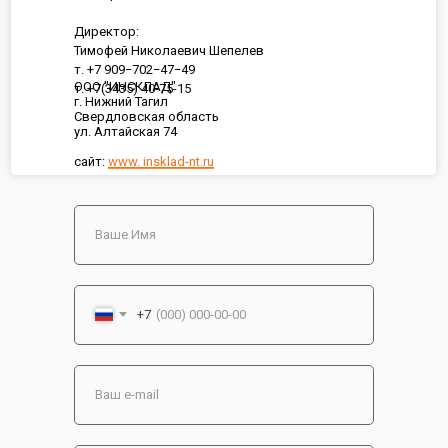
Директор:
Тимофей Николаевич Шепелев
т. +7 909−702−47−49
ООО "ИНСКЛАД"
т. +7(3435) 40-75-15
г. Нижний Тагил
Свердловская область
ул. Алтайская 74
сайт:
www. insklad-nt.ru
+7