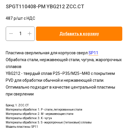
SPGT110408-PM YBG212 ZCC.CT
487
р/шт c НДС
Добавить в корзину
Пластина сверлильная для корпусов сверл
SP11
Обработка стали, нержавеющей стали, чугуна, жаропрочных
сплавов
YBG212 - твердый сплав P25–P35/M25–M40 с покрытием
PVD для обработки обычной и нержавеющей стали.
Оптимально подходит в качестве центральной пластины
при сверлении
Бренд: 1. ZCC.CT
Материалы обработки: 1. P - стали, легированные стали
Материалы обработки: 2. M - нержавеющие стали
Материалы обработки: 3. K - чугун
Материалы обработки: 5. S - жаропрочные (титановые) сплавы
Модель пластины: SP11