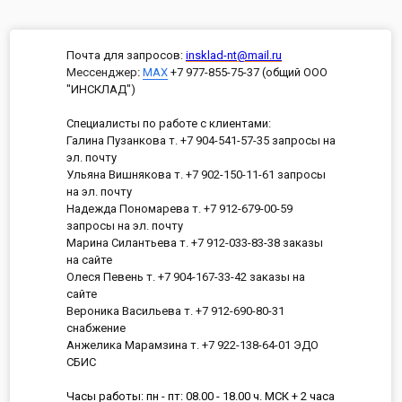
Почта для запросов:
insklad-nt@mail.ru
Мессенджер
:
MAX
+7 977-855-75-37 (общий ООО
"ИНСКЛАД")
Специалисты по работе с клиентами:
Галина Пузанкова т. +7 904-541-57-35 запросы на
эл. почту
Ульяна Вишнякова т. +7 902-150-11-61 запросы
на эл. почту
Надежда Пономарева т. +7 912-679-00-59
запросы на эл. почту
Марина Силантьева т. +7 912-033-83-38 заказы
на сайте
Олеся Певень т. +7 904-167-33-42 заказы на
сайте
Вероника Васильева т. +7 912-690-80-31
снабжение
Анжелика Марамзина т. +7 922-138-64-01 ЭДО
СБИС
Часы работы: пн - пт: 08.00 - 18.00 ч. МСК + 2 часа