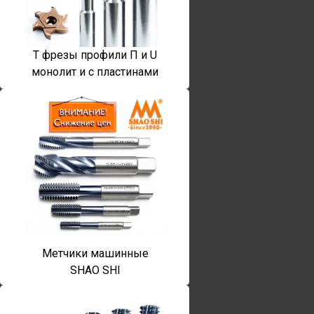
T фрезы профили П и U
монолит и с пластинами
Метчики машинные
SHAO SHI