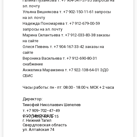
Галина Пузанкова т. +7 904-541-57-35 запросы на
эл. почту
Ульяна Вишнякова т. +7 902-150-11-61 запросы
на эл. почту
Надежда Пономарева т. +7 912-679-00-59
запросы на эл. почту
Марина Силантьева т. +7 912-033-83-38 заказы
на сайте
Олеся Певень т. +7 904-167-33-42 заказы на
сайте
Вероника Васильева т. +7 912-690-80-31
снабжение
Анжелика Марамзина т. +7 922-138-64-01 ЭДО
СБИС
Часы работы: пн - пт: 08.00 - 18.00 ч. МСК + 2 часа
Директор:
Тимофей Николаевич Шепелев
т. +7 909−702−47−49
ООО "ИНСКЛАД"
т. +7(3435) 40-75-15
г. Нижний Тагил
Свердловская область
ул. Алтайская 74