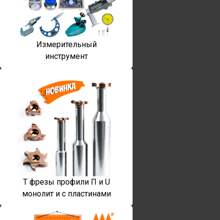
Измерительный
инструмент
T фрезы профили П и U
монолит и с пластинами