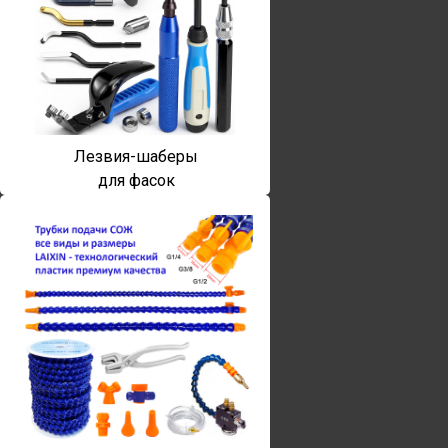
Лезвия-шаберы
для фасок
Винты torx