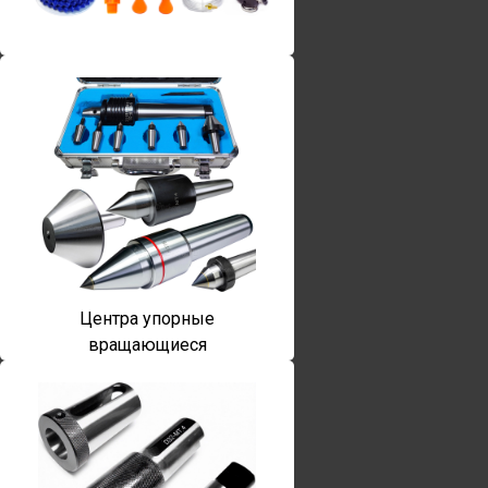
Винты torx
Центра упорные
вращающиеся