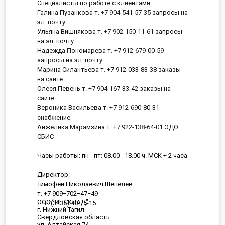
Специалисты по работе с клиентами:
Галина Пузанкова т. +7 904-541-57-35 запросы на
эл. почту
Ульяна Вишнякова т. +7 902-150-11-61 запросы
на эл. почту
Надежда Пономарева т. +7 912-679-00-59
запросы на эл. почту
Марина Силантьева т. +7 912-033-83-38 заказы
на сайте
Олеся Певень т. +7 904-167-33-42 заказы на
сайте
Вероника Васильева т. +7 912-690-80-31
снабжение
Анжелика Марамзина т. +7 922-138-64-01 ЭДО
СБИС
Часы работы: пн - пт: 08.00 - 18.00 ч. МСК + 2 часа
Директор:
Тимофей Николаевич Шепелев
т. +7 909−702−47−49
ООО "ИНСКЛАД"
т. +7(3435) 40-75-15
г. Нижний Тагил
Свердловская область
ул. Алтайская 74