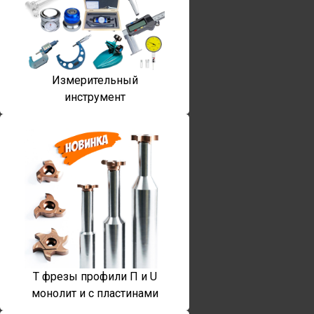
Измерительный
инструмент
T фрезы профили П и U
монолит и с пластинами