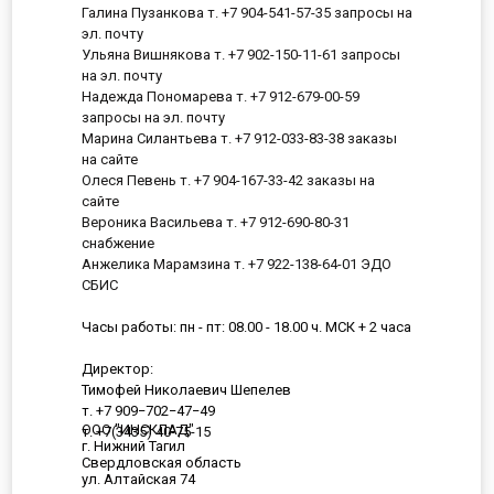
Галина Пузанкова т. +7 904-541-57-35 запросы на
эл. почту
Ульяна Вишнякова т. +7 902-150-11-61 запросы
на эл. почту
Надежда Пономарева т. +7 912-679-00-59
запросы на эл. почту
Марина Силантьева т. +7 912-033-83-38 заказы
на сайте
Олеся Певень т. +7 904-167-33-42 заказы на
сайте
Вероника Васильева т. +7 912-690-80-31
снабжение
Анжелика Марамзина т. +7 922-138-64-01 ЭДО
СБИС
Часы работы: пн - пт: 08.00 - 18.00 ч. МСК + 2 часа
Директор:
Тимофей Николаевич Шепелев
т. +7 909−702−47−49
ООО "ИНСКЛАД"
т. +7(3435) 40-75-15
г. Нижний Тагил
Свердловская область
ул. Алтайская 74