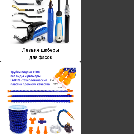
Лезвия-шаберы
для фасок
Винты torx