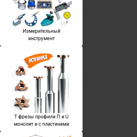
Измерительный
инструмент
T фрезы профили П и U
монолит и с пластинами