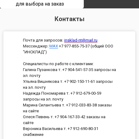
для выбора на заказ
Контакты
Почта для запросов:
insklad-nt@mail.ru
Мессенджер
:
MAX
+7 977-855-75-37 (общий ООО
"ИНСКЛАД")
Специалисты по работе с клиентами:
Галина Пузанкова т. +7 904-541-57-35 запросы на
эл. почту
Ульяна Вишнякова т. +7 902-150-11-61 запросы
на эл. почту
Надежда Пономарева т. +7 912-679-00-59
запросы на эл. почту
Марина Силантьева т. +7 912-033-83-38 заказы
на сайте
Олеся Певень т. +7 904-167-33-42 заказы на
сайте
Вероника Васильева т. +7 912-690-80-31
снабжение