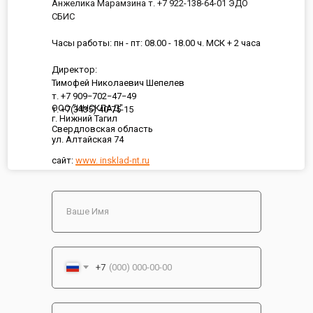
Анжелика Марамзина т. +7 922-138-64-01 ЭДО
СБИС
Часы работы: пн - пт: 08.00 - 18.00 ч. МСК + 2 часа
Директор:
Тимофей Николаевич Шепелев
т. +7 909−702−47−49
ООО "ИНСКЛАД"
т. +7(3435) 40-75-15
г. Нижний Тагил
Свердловская область
ул. Алтайская 74
сайт:
www. insklad-nt.ru
+7