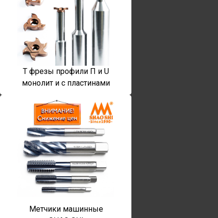
T фрезы профили П и U
монолит и с пластинами
Метчики машинные