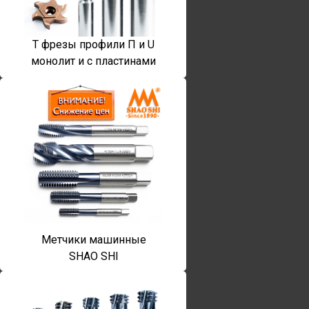
T фрезы профили П и U
монолит и с пластинами
Метчики машинные
SHAO SHI