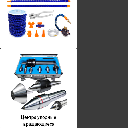
Винты torx
Центра упорные
вращающиеся