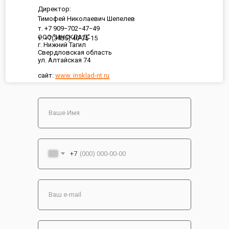
Директор:
Тимофей Николаевич Шепелев
т. +7 909−702−47−49
ООО "ИНСКЛАД"
т. +7(3435) 40-75-15
г. Нижний Тагил
Свердловская область
ул. Алтайская 74
сайт:
www. insklad-nt.ru
+7