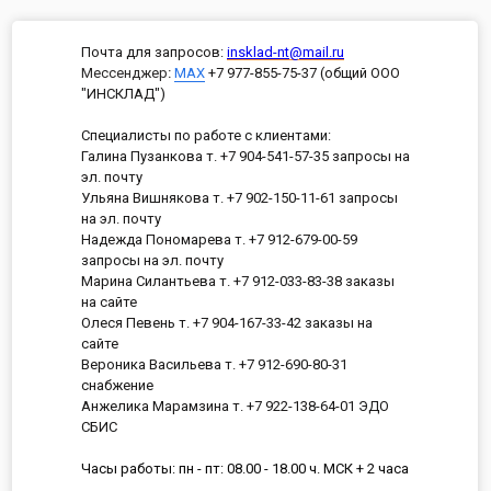
Почта для запросов:
insklad-nt@mail.ru
Мессенджер
:
MAX
+7 977-855-75-37 (общий ООО
"ИНСКЛАД")
Специалисты по работе с клиентами:
Галина Пузанкова т. +7 904-541-57-35 запросы на
эл. почту
Ульяна Вишнякова т. +7 902-150-11-61 запросы
на эл. почту
Надежда Пономарева т. +7 912-679-00-59
запросы на эл. почту
Марина Силантьева т. +7 912-033-83-38 заказы
на сайте
Олеся Певень т. +7 904-167-33-42 заказы на
сайте
Вероника Васильева т. +7 912-690-80-31
снабжение
Анжелика Марамзина т. +7 922-138-64-01 ЭДО
СБИС
Часы работы: пн - пт: 08.00 - 18.00 ч. МСК + 2 часа