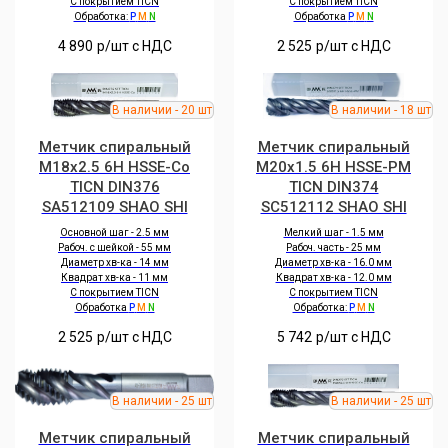
С покрытием TICN
С покрытием TICN
Обработка:
P
M
N
Обработка
P
M
N
4 890
р/шт c НДС
2 525
р/шт c НДС
Метчик спиральный
Метчик спиральный
M18x2.5 6H HSSE-Co
M20x1.5 6H HSSE-PM
TICN DIN376
TICN DIN374
SA512109 SHAO SHI
SC512112 SHAO SHI
Основной шаг - 2.5 мм
Мелкий шаг - 1.5 мм
Рабоч. с шейкой - 55 мм
Рабоч. часть - 25 мм
Диаметр хв-ка - 14 мм
Диаметр хв-ка - 16.0 мм
Квадрат хв-ка - 11 мм
Квадрат хв-ка - 12.0 мм
С покрытием TICN
С покрытием TICN
Обработка
P
M
N
Обработка:
P
M
N
2 525
р/шт c НДС
5 742
р/шт c НДС
Метчик спиральный
Метчик спиральный