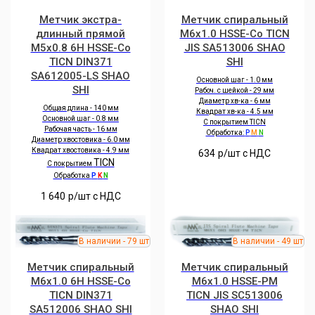
Метчик экстра-
Метчик спиральный
длинный прямой
M6x1.0 HSSE-Co TICN
M5x0.8 6H HSSE-Co
JIS SA513006 SHAO
TICN DIN371
SHI
SA612005-LS SHAO
Основной шаг - 1.0 мм
SHI
Рабоч. с шейкой - 29 мм
Диаметр хв-ка - 6 мм
Общая длина - 140 мм
Квадрат хв-ка - 4.5 мм
Основной шаг - 0.8 мм
С покрытием TICN
Рабочая часть - 16 мм
Обработка:
P
M
N
Диаметр хвостовика - 6.0 мм
Квадрат хвостовика - 4.9 мм
634
р/шт c НДС
TICN
С покрытием
Обработка
P
K
N
1 640
р/шт c НДС
Метчик спиральный
Метчик спиральный
M6x1.0 6H HSSE-Co
M6x1.0 HSSE-PM
TICN DIN371
TICN JIS SC513006
SA512006 SHAO SHI
SHAO SHI