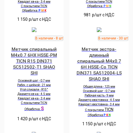
Квадрат хв-ка - 3.4 мм
С покрытием TICN
С покрытием TICN
Обработка:
P
M
N
Обработка:
P
M
K
981
р/шт c НДС
1 150
р/шт c НДС
Метчик спиральный
Метчик экстра-
M4x0.7 6HX HSSE-PM
длинный
TICN R15 DIN371
спиральный M4x0.7
SC512502-T1 SHAO
6H HSSE-Co TICN
SHI
DIN371 SA512004-LS
SHAO SHI
Основной шаг - 0.7 мм
Рабоч. с шейкой - 21 мм
Общая длина - 125 мм
Угол спирали - R15°
Основной шаг - 0.7 мм
Диаметр хв-ка - 4.5 мм
Рабочая часть - 9 мм
Квадрат хв-ка - 3.4 мм
Диаметр хвостовика - 4.5 мм
С покрытием TICN
Квадрат хвостовика - 3.4 мм
S
TICN
Обработка:
С покрытием
Обработка
P
K
N
1 420
р/шт c НДС
1 150
р/шт c НДС