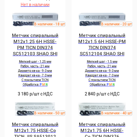
Нет в наличии
Метчик спиральный
Метчик спиральный
M12x1.25 6H HSSE-
M12x1.5 6H HSSE-PM
PM TICN DIN374
TICN DIN374
SC512103 SHAO SHI
SC512104 SHAO SHI
Мелкий шаг - 1.25 мм
Мелкий шаг - 1.5 мм
Рабоч. часть - 21 мм
Рабоч. часть - 21 мм
Диаметр хв-ка - 9.0 мм
Диаметр хв-ка - 9.0 мм
Квадрат хв-ка - 7.0 мм
Квадрат хв-ка - 7.0 мм
С покрытием TICN
С покрытием TICN
Обработка:
P
M
N
Обработка:
P
M
N
3 180
р/шт c НДС
2 840
р/шт c НДС
Метчик спиральный
Метчик спиральный
M12x1.75 HSSE-Co
M12x1.75 6H HSSE-
TICN JIS SA513012
Co TICN DIN376