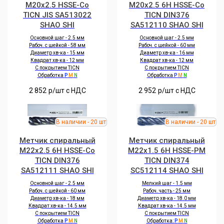
M20x2.5 HSSE-Co
M20x2.5 6H HSSE-Co
TICN JIS SA513022
TICN DIN376
SHAO SHI
SA512110 SHAO SHI
Основной шаг - 2.5 мм
Основной шаг - 2.5 мм
Рабоч. с шейкой - 58 мм
Рабоч. с шейкой - 60 мм
Диаметр хв-ка - 15 мм
Диаметр хв-ка - 16 мм
Квадрат хв-ка - 12 мм
Квадрат хв-ка - 12 мм
С покрытием TICN
С покрытием TICN
Обработка
P
M
N
Обработка
P
M
N
2 852
р/шт c НДС
2 952
р/шт c НДС
Метчик спиральный
Метчик спиральный
M22x2.5 6H HSSE-Co
M22x1.5 6H HSSE-PM
TICN DIN376
TICN DIN374
SA512111 SHAO SHI
SC512114 SHAO SHI
Основной шаг - 2.5 мм
Мелкий шаг - 1.5 мм
Рабоч. с шейкой - 60 мм
Рабоч. часть - 25 мм
Диаметр хв-ка - 18 мм
Диаметр хв-ка - 18.0 мм
Квадрат хв-ка - 14.5 мм
Квадрат хв-ка - 14.5 мм
С покрытием TICN
С покрытием TICN
Обработка
P
M
N
Обработка:
P
M
N