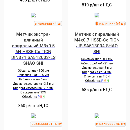
1 403
р/шт c НДС
810
р/шт c НДС
Метчик экстра-
Метчик спиральный
длинный
M4x0.7 HSSE-Co TICN
спиральный M3x0.5
JIS SA513004 SHAO
6H HSSE-Co TICN
SHI
DIN371 SA512003-LS
Основной шаг - 0.7 мм
SHAO SHI
Рабоч. с шейкой - 21 мм
Диаметр хв-ка - 5 мм
Общая длина - 100 мм
Квадрат хв-ка - 4 мм
Основной шаг - 0.5 мм
С покрытием TICN
Рабочая часть - 6 мм
Обработка:
P
M
N
Диаметр хвостовика - 3.5 мм
Квадрат хвостовика - 2.7 мм
585
р/шт c НДС
С покрытием TICN
Обработка
P
K
N
860
р/шт c НДС