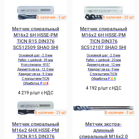
Метчик спиральный
Метчик спиральный
M16x2 6H HSSE-PM
M16x2 6H HSSE-PM
TICN R15 DIN376
TICN DIN376
SC512509 SHAO SHI
SC512107 SHAO SHI
Основной шаг - 2.0 мм
Основной шаг - 2.0 мм
Рабоч. с шейкой - 39 мм
Рабоч. с шейкой - 20 мм
Угол спирали - R15°
Диаметр хв-ка - 12 мм
Диаметр хв-ка - 12.0 мм
Квадрат хв-ка - 9 мм
Квадрат хв-ка - 9.0 мм
С покрытием TICN
С покрытием TICN
Обработка:
P
M
N
Обработка:
P
M
K
4 192
р/шт c НДС
4 219
р/шт c НДС
Метчик спиральный
Метчик экстра-
M16x2 6HX HSSE-PM
длинный
TICN R15 DIN376
спиральный M16x2.0