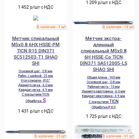
1 209
р/шт c НДС
1 452
р/шт c НДС
Метчик спиральный
Метчик экстра-
M5x0.8 6HX HSSE-PM
длинный
TICN R15 DIN371
спиральный M5x0.8
SC512503-T1 SHAO
6H HSSE-Co TICN
SHI
DIN371 SA512005-LS
SHAO SHI
Основной шаг - 0.8 мм
Рабоч. с шейкой - 25 мм
Общая длина - 140 мм
Угол спирали - R15°
Основной шаг - 0.8 мм
Диаметр хв-ка - 6.0 мм
Рабочая часть - 10 мм
Квадрат хв-ка - 4.9 мм
Диаметр хвостовика - 6.0 мм
С покрытием TICN
Квадрат хвостовика - 4.9 мм
S
TICN
Обработка:
С покрытием
Обработка
P
K
N
1 431
р/шт c НДС
1 725
р/шт c НДС