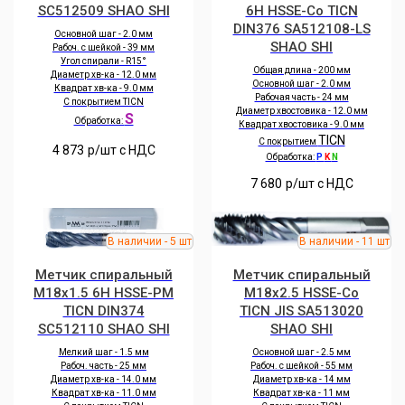
SC512509 SHAO SHI
6H HSSE-Co TICN
DIN376 SA512108-LS
Основной шаг - 2.0 мм
SHAO SHI
Рабоч. с шейкой - 39 мм
Угол спирали - R15°
Общая длина - 200 мм
Диаметр хв-ка - 12.0 мм
Основной шаг - 2.0 мм
Квадрат хв-ка - 9.0 мм
Рабочая часть - 24 мм
С покрытием TICN
Диаметр хвостовика - 12.0 мм
S
Обработка:
Квадрат хвостовика - 9.0 мм
TICN
С покрытием
4 873
р/шт c НДС
Обработка:
P
K
N
7 680
р/шт c НДС
Метчик спиральный
Метчик спиральный
M18x1.5 6H HSSE-PM
M18x2.5 HSSE-Co
TICN DIN374
TICN JIS SA513020
SC512110 SHAO SHI
SHAO SHI
Мелкий шаг - 1.5 мм
Основной шаг - 2.5 мм
Рабоч. часть - 25 мм
Рабоч. с шейкой - 55 мм
Диаметр хв-ка - 14.0 мм
Диаметр хв-ка - 14 мм
Квадрат хв-ка - 11.0 мм
Квадрат хв-ка - 11 мм