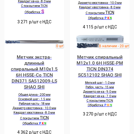
Квадрат хв-ка - 8.0 мм
Диаметр хвостовика - 10.0 мм
С покрытием TICN
Квадрат хвостовика - 8.0 мм
S
TICN
Обработка:
С покрытием
Обработка:
P
K
N
3 271
р/шт c НДС
4 115
р/шт c НДС
Метчик экстра-
Метчик спиральный
длинный
M12x1.0 6H HSSE-PM
спиральный M10x1.5
TICN DIN374
6H HSSE-Co TICN
SC512102 SHAO SHI
DIN371 SA512009-LS
Мелкий шаг - 1.0 мм
SHAO SHI
Рабоч. часть - 15 мм
Диаметр хв-ка - 9.0 мм
Общая длина - 200 мм
Квадрат хв-ка - 7.0 мм
Основной шаг - 1.5 мм
С покрытием TICN
Рабочая часть - 18 мм
Обработка:
P
M
N
Диаметр хвостовика - 10.0 мм
Квадрат хвостовика - 8.0 мм
3 270
р/шт c НДС
TICN
С покрытием
Обработка:
P
K
N
4 362
р/шт c НДС