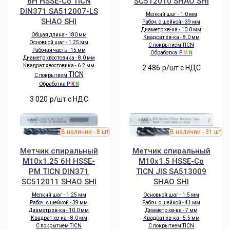
6H HSSE-Co TICN
SC512010 SHAO SHI
DIN371 SA512007-LS
Мелкий шаг - 1.0 мм
SHAO SHI
Рабоч. с шейкой - 39 мм
Диаметр хв-ка - 10.0 мм
Общая длина - 180 мм
Квадрат хв-ка - 8.0 мм
Основной шаг - 1.25 мм
С покрытием TICN
Рабочая часть - 15 мм
Обработка:
P
M
N
Диаметр хвостовика - 8.0 мм
Квадрат хвостовика - 6.2 мм
2 486
р/шт c НДС
TICN
С покрытием
Обработка
P
K
N
3 020
р/шт c НДС
Метчик спиральный
Метчик спиральный
M10x1.25 6H HSSE-
M10x1.5 HSSE-Co
PM TICN DIN371
TICN JIS SA513009
SC512011 SHAO SHI
SHAO SHI
Мелкий шаг - 1.25 мм
Основной шаг - 1.5 мм
Рабоч. с шейкой - 39 мм
Рабоч. с шейкой - 41 мм
Диаметр хв-ка - 10.0 мм
Диаметр хв-ка - 7 мм
Квадрат хв-ка - 8.0 мм
Квадрат хв-ка - 5.5 мм
С покрытием TICN
С покрытием TICN