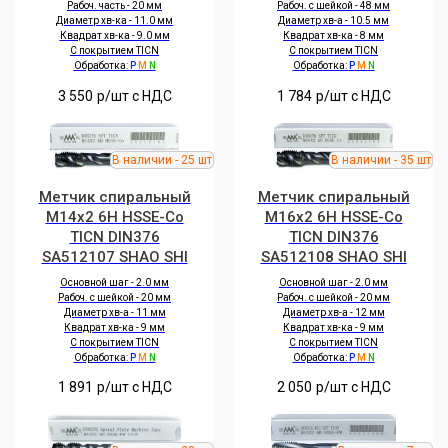
Рабоч. часть - 20 мм
Рабоч. с шейкой - 48 мм
Диаметр хв-ка - 11.0 мм
Диаметр хв-а - 10.5 мм
Квадрат хв-ка - 9.0 мм
Квадрат хв-ка - 8 мм
С покрытием TICN
С покрытием TICN
Обработка:
P
M
N
Обработка:
P
M
N
3 550
р/шт c НДС
1 784
р/шт c НДС
Метчик спиральный
Метчик спиральный
M14x2 6H HSSE-Co
M16x2 6H HSSE-Co
TICN DIN376
TICN DIN376
SA512107 SHAO SHI
SA512108 SHAO SHI
Основной шаг - 2.0 мм
Основной шаг - 2.0 мм
Рабоч. с шейкой - 20 мм
Рабоч. с шейкой - 20 мм
Диаметр хв-а - 11 мм
Диаметр хв-а - 12 мм
Квадрат хв-ка - 9 мм
Квадрат хв-ка - 9 мм
С покрытием TICN
С покрытием TICN
Обработка:
P
M
N
Обработка:
P
M
N
1 891
р/шт c НДС
2 050
р/шт c НДС