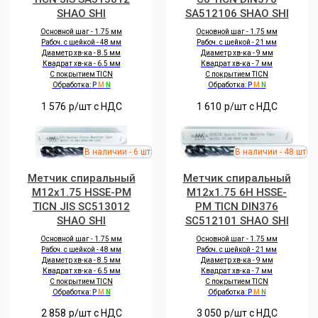
SHAO SHI
SA512106 SHAO SHI
Основной шаг - 1.75 мм
Основной шаг - 1.75 мм
Рабоч. с шейкой - 48 мм
Рабоч. с шейкой - 21 мм
Диаметр хв-ка - 8.5 мм
Диаметр хв-ка - 9 мм
Квадрат хв-ка - 6.5 мм
Квадрат хв-ка - 7 мм
С покрытием TICN
С покрытием TICN
Обработка:
P
M
N
Обработка:
P
M
N
1 576
р/шт c НДС
1 610
р/шт c НДС
Метчик спиральный
Метчик спиральный
M12x1.75 HSSE-PM
M12x1.75 6H HSSE-
TICN JIS SC513012
PM TICN DIN376
SHAO SHI
SC512101 SHAO SHI
Основной шаг - 1.75 мм
Основной шаг - 1.75 мм
Рабоч. с шейкой - 48 мм
Рабоч. с шейкой - 21 мм
Диаметр хв-ка - 8.5 мм
Диаметр хв-ка - 9 мм
Квадрат хв-ка - 6.5 мм
Квадрат хв-ка - 7 мм
С покрытием TICN
С покрытием TICN
Обработка:
P
M
N
Обработка:
P
M
N
2 858
р/шт c НДС
3 050
р/шт c НДС