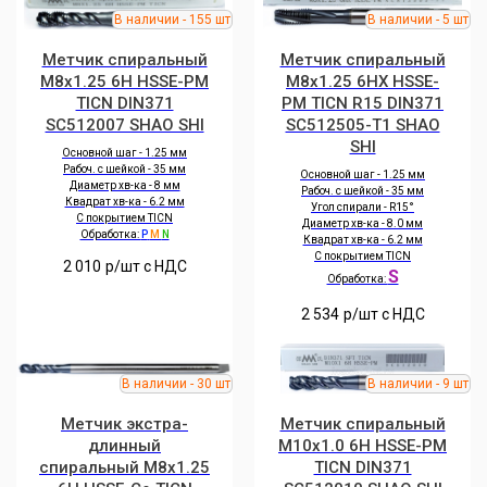
Метчик спиральный
Метчик спиральный
M8x1.25 6H HSSE-PM
M8x1.25 6HX HSSE-
TICN DIN371
PM TICN R15 DIN371
SC512007 SHAO SHI
SC512505-T1 SHAO
SHI
Основной шаг - 1.25 мм
Рабоч. с шейкой - 35 мм
Основной шаг - 1.25 мм
Диаметр хв-ка - 8 мм
Рабоч. с шейкой - 35 мм
Квадрат хв-ка - 6.2 мм
Угол спирали - R15°
С покрытием TICN
Диаметр хв-ка - 8.0 мм
Обработка:
P
M
N
Квадрат хв-ка - 6.2 мм
С покрытием TICN
2 010
р/шт c НДС
S
Обработка:
2 534
р/шт c НДС
Метчик экстра-
Метчик спиральный
длинный
M10x1.0 6H HSSE-PM
спиральный M8x1.25
TICN DIN371