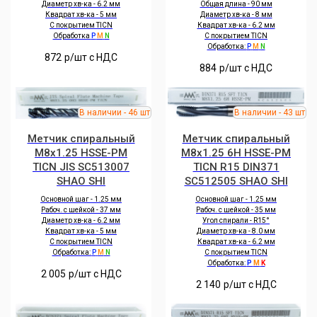
Диаметр хв-ка - 6.2 мм
Общая длина - 90 мм
Квадрат хв-ка - 5 мм
Диаметр хв-ка - 8 мм
С покрытием TICN
Квадрат хв-ка - 6.2 мм
Обработка
P
M
N
С покрытием TICN
Обработка:
P
M
N
872
р/шт c НДС
884
р/шт c НДС
Метчик спиральный
Метчик спиральный
M8x1.25 HSSE-PM
M8x1.25 6H HSSE-PM
TICN JIS SC513007
TICN R15 DIN371
SHAO SHI
SC512505 SHAO SHI
Основной шаг - 1.25 мм
Основной шаг - 1.25 мм
Рабоч. с шейкой - 37 мм
Рабоч. с шейкой - 35 мм
Диаметр хв-ка - 6.2 мм
Угол спирали - R15°
Квадрат хв-ка - 5 мм
Диаметр хв-ка - 8.0 мм
С покрытием TICN
Квадрат хв-ка - 6.2 мм
Обработка:
P
M
N
С покрытием TICN
Обработка:
P
M
K
2 005
р/шт c НДС
2 140
р/шт c НДС