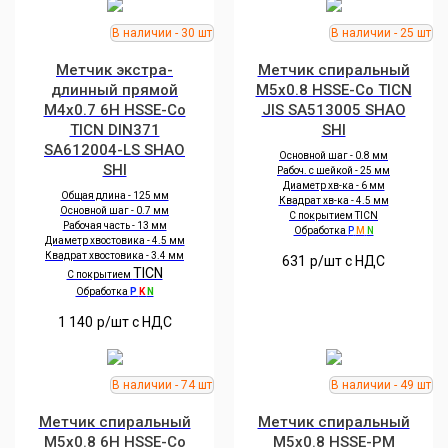
Метчик экстра-
Метчик спиральный
длинный прямой
M5x0.8 HSSE-Co TICN
M4x0.7 6H HSSE-Co
JIS SA513005 SHAO
TICN DIN371
SHI
SA612004-LS SHAO
Основной шаг - 0.8 мм
SHI
Рабоч. с шейкой - 25 мм
Диаметр хв-ка - 6 мм
Общая длина - 125 мм
Квадрат хв-ка - 4.5 мм
Основной шаг - 0.7 мм
С покрытием TICN
Рабочая часть - 13 мм
Обработка
P
M
N
Диаметр хвостовика - 4.5 мм
Квадрат хвостовика - 3.4 мм
631
р/шт c НДС
TICN
С покрытием
Обработка
P
K
N
1 140
р/шт c НДС
Метчик спиральный
Метчик спиральный
M5x0.8 6H HSSE-Co
M5x0.8 HSSE-PM