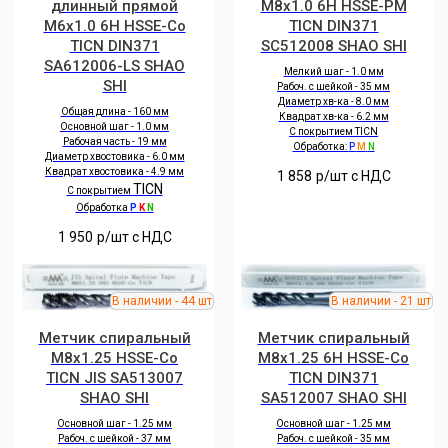
длинный прямой
M8x1.0 6H HSSE-PM
M6x1.0 6H HSSE-Co
TICN DIN371
TICN DIN371
SC512008 SHAO SHI
SA612006-LS SHAO
Мелкий шаг - 1.0 мм
SHI
Рабоч. с шейкой - 35 мм
Диаметр хв-ка - 8.0 мм
Общая длина - 160 мм
Квадрат хв-ка - 6.2 мм
Основной шаг - 1.0 мм
С покрытием TICN
Рабочая часть - 19 мм
Обработка:
P
M
N
Диаметр хвостовика - 6.0 мм
Квадрат хвостовика - 4.9 мм
1 858
р/шт c НДС
TICN
С покрытием
Обработка
P
K
N
1 950
р/шт c НДС
Метчик спиральный
Метчик спиральный
M8x1.25 HSSE-Co
M8x1.25 6H HSSE-Co
TICN JIS SA513007
TICN DIN371
SHAO SHI
SA512007 SHAO SHI
Основной шаг - 1.25 мм
Основной шаг - 1.25 мм
Рабоч. с шейкой - 37 мм
Рабоч. с шейкой - 35 мм