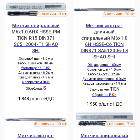
Метчик спиральный
Метчик экстра-
M6x1.0 6HX HSSE-PM
длинный
TICN R15 DIN371
спиральный M6x1.0
SC512004-T1 SHAO
6H HSSE-Co TICN
SHI
DIN371 SA512006-LS
SHAO SHI
Основной шаг - 1.0 мм
Рабоч. с шейкой - 30 мм
Общая длина - 160 мм
Угол спирали - R15°
Основной шаг - 1.0 мм
Диаметр хв-ка - 6.0 мм
Рабочая часть - 12 мм
Квадрат хв-ка - 4.9 мм
Диаметр хвостовика - 6.0 мм
С покрытием TICN
Квадрат хвостовика - 4.9 мм
S
TICN
Обработка:
С покрытием
Обработка
P
K
N
1 848
р/шт c НДС
1 950
р/шт c НДС
Метчик экстра-
Метчик спиральный