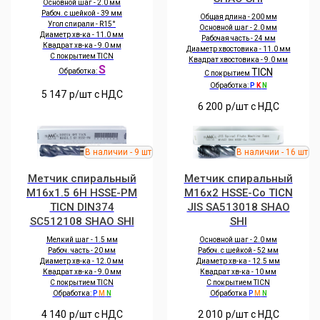
Основной шаг - 2.0 мм
Рабоч. с шейкой - 39 мм
Общая длина - 200 мм
Угол спирали - R15°
Основной шаг - 2.0 мм
Диаметр хв-ка - 11.0 мм
Рабочая часть - 24 мм
Квадрат хв-ка - 9.0 мм
Диаметр хвостовика - 11.0 мм
С покрытием TICN
Квадрат хвостовика - 9.0 мм
S
TICN
Обработка:
С покрытием
Обработка:
P
K
N
5 147
р/шт c НДС
6 200
р/шт c НДС
Метчик спиральный
Метчик спиральный
M16x1.5 6H HSSE-PM
M16x2 HSSE-Co TICN
TICN DIN374
JIS SA513018 SHAO
SC512108 SHAO SHI
SHI
Мелкий шаг - 1.5 мм
Основной шаг - 2.0 мм
Рабоч. часть - 20 мм
Рабоч. с шейкой - 52 мм
Диаметр хв-ка - 12.0 мм
Диаметр хв-ка - 12.5 мм
Квадрат хв-ка - 9.0 мм
Квадрат хв-ка - 10 мм
С покрытием TICN
С покрытием TICN
Обработка:
P
M
N
Обработка
P
M
N
4 140
р/шт c НДС
2 010
р/шт c НДС