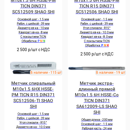
M10x1.5 6H HSSE-PM
M10x1.5 6H HSSE-PM
TICN DIN371
TICN R15 DIN371
SC512509 SHAO SHI
SC512506 SHAO SHI
Основной шаг - 1.5 мм
Основной шаг - 1.5 мм
Рабоч. с шейкой - 39 мм
Рабоч. с шейкой - 39 мм
Диаметр хв-ка - 10 мм
Угол спирали - R15°
Квадрат хв-ка - 8 мм
Диаметр хв-ка - 10.0 мм
С покрытием TICN
Квадрат хв-ка - 8.0 мм
Обработка:
P
M
N
С покрытием TICN
Обработка:
P
M
K
2 500
р/шт c НДС
2 500
р/шт c НДС
Метчик спиральный
Метчик экстра-
M10x1.5 6HX HSSE-
длинный прямой
PM TICN R15 DIN371
M10x1.5 6H HSSE-Co
SC512506-TI SHAO
TICN DIN371
SHI
SA612009-LS SHAO
SHI
Основной шаг - 1.5 мм
Рабоч. с шейкой - 39 мм
Общая длина - 200 мм
Угол спирали - R15°
Основной шаг - 1.5 мм
Диаметр хв-ка - 10.0 мм
Рабочая часть - 24 мм