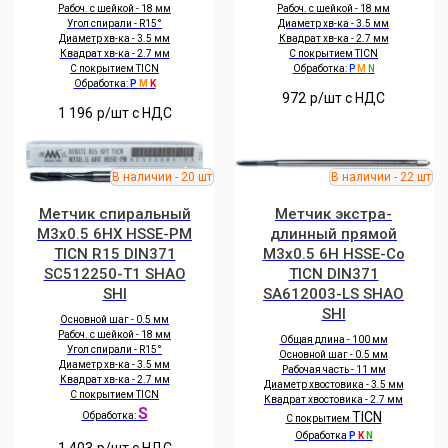
Рабоч. с шейкой - 18 мм
Рабоч. с шейкой - 18 мм
Угол спирали - R15°
Диаметр хв-ка - 3.5 мм
Диаметр хв-ка - 3.5 мм
Квадрат хв-ка - 2.7 мм
Квадрат хв-ка - 2.7 мм
С покрытием TICN
С покрытием TICN
Обработка:
P
M
N
Обработка:
P
M
K
972
р/шт c НДС
1 196
р/шт c НДС
Метчик спиральный
Метчик экстра-
M3x0.5 6HX HSSE-PM
длинный прямой
TICN R15 DIN371
M3x0.5 6H HSSE-Co
SC512250-T1 SHAO
TICN DIN371
SHI
SA612003-LS SHAO
SHI
Основной шаг - 0.5 мм
Рабоч. с шейкой - 18 мм
Общая длина - 100 мм
Угол спирали - R15°
Основной шаг - 0.5 мм
Диаметр хв-ка - 3.5 мм
Рабочая часть - 11 мм
Квадрат хв-ка - 2.7 мм
Диаметр хвостовика - 3.5 мм
С покрытием TICN
Квадрат хвостовика - 2.7 мм
S
TICN
Обработка:
С покрытием
Обработка
P
K
N