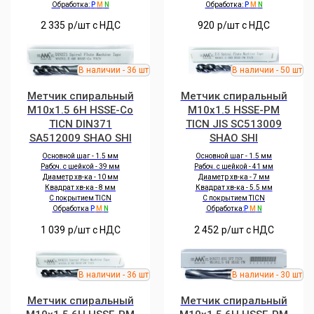
Обработка:
P
M
N
Обработка:
P
M
N
2 335
р/шт c НДС
920
р/шт c НДС
Метчик спиральный
Метчик спиральный
M10x1.5 6H HSSE-Co
M10x1.5 HSSE-PM
TICN DIN371
TICN JIS SC513009
SA512009 SHAO SHI
SHAO SHI
Основной шаг - 1.5 мм
Основной шаг - 1.5 мм
Рабоч. с шейкой - 39 мм
Рабоч. с шейкой - 41 мм
Диаметр хв-ка - 10 мм
Диаметр хв-ка - 7 мм
Квадрат хв-ка - 8 мм
Квадрат хв-ка - 5.5 мм
С покрытием TICN
С покрытием TICN
Обработка
P
M
N
Обработка:
P
M
N
1 039
р/шт c НДС
2 452
р/шт c НДС
Метчик спиральный
Метчик спиральный