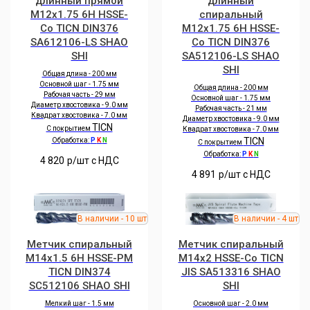
длинный прямой
длинный
M12x1.75 6H HSSE-
спиральный
Co TICN DIN376
M12x1.75 6H HSSE-
SA612106-LS SHAO
Co TICN DIN376
SHI
SA512106-LS SHAO
SHI
Общая длина - 200 мм
Основной шаг - 1.75 мм
Общая длина - 200 мм
Рабочая часть - 29 мм
Основной шаг - 1.75 мм
Диаметр хвостовика - 9.0 мм
Рабочая часть - 21 мм
Квадрат хвостовика - 7.0 мм
Диаметр хвостовика - 9.0 мм
TICN
С покрытием
Квадрат хвостовика - 7.0 мм
TICN
Обработка:
P
K
N
С покрытием
Обработка:
P
K
N
4 820
р/шт c НДС
4 891
р/шт c НДС
Метчик спиральный
Метчик спиральный
M14x1.5 6H HSSE-PM
M14x2 HSSE-Co TICN
TICN DIN374
JIS SA513316 SHAO
SC512106 SHAO SHI
SHI
Мелкий шаг - 1.5 мм
Основной шаг - 2.0 мм