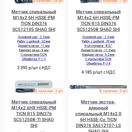
Метчик спиральный
Метчик спиральный
M14x2 6H HSSE-PM
M14x2 6H HSSE-PM
TICN DIN376
TICN R15 DIN376
SC512105 SHAO SHI
SC512508 SHAO SHI
Основной шаг - 2.0 мм
Основной шаг - 2.0 мм
Рабоч. с шейкой - 20 мм
Рабоч. с шейкой - 39 мм
Диаметр хв-ка - 11 мм
Угол спирали - R15°
Квадрат хв-ка - 9 мм
Диаметр хв-ка - 11.0 мм
С покрытием TICN
Квадрат хв-ка - 9.0 мм
Обработка:
P
M
N
С покрытием TICN
Обработка:
P
M
K
3 395
р/шт c НДС
4 185
р/шт c НДС
Метчик спиральный
Метчик экстра-
M14x2 6HX HSSE-PM
длинный
TICN R15 DIN376
спиральный M14x2.0
SC512508-TI SHAO
6H HSSE-Co TICN
SHI
DIN376 SA512107-LS
SHAO SHI