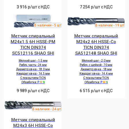
3 916
р/шт c НДС
7 254
р/шт c НДС
Метчик спиральный
Метчик спиральный
M24x1.5 6H HSSE-PM
M24x2 6H HSSE-Co
TICN DIN374
TICN DIN374
SC512116 SHAO SHI
SA512148 SHAO SHI
Мелкий шаг - 1.5 мм
Мелкий шаг - 2.0 мм
Рабоч. часть - 24 мм
Рабоч. с шейкой - 70 мм
Диаметр хв-ка - 18.0 мм
Диаметр хв-ка - 18 мм
Квадрат хв-ка - 14.5 мм
Квадрат хв-ка - 14.4 мм
С покрытием TICN
С покрытием TICN
Обработка:
P
M
N
Обработка:
P
M
N
9 989
р/шт c НДС
6 515
р/шт c НДС
Метчик спиральный
M24x3 6H HSSE-Co