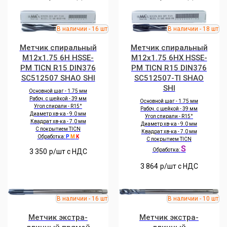
Метчик спиральный
Метчик спиральный
M12x1.75 6H HSSE-
M12x1.75 6HX HSSE-
PM TICN R15 DIN376
PM TICN R15 DIN376
SC512507 SHAO SHI
SC512507-TI SHAO
SHI
Основной шаг - 1.75 мм
Рабоч. с шейкой - 39 мм
Основной шаг - 1.75 мм
Угол спирали - R15°
Рабоч. с шейкой - 39 мм
Диаметр хв-ка - 9.0 мм
Угол спирали - R15°
Квадрат хв-ка - 7.0 мм
Диаметр хв-ка - 9.0 мм
С покрытием TICN
Квадрат хв-ка - 7.0 мм
Обработка:
P
M
K
С покрытием TICN
S
Обработка:
3 350
р/шт c НДС
3 864
р/шт c НДС
Метчик экстра-
Метчик экстра-