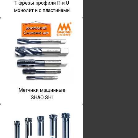
T фрезы профили П и U
монолит и с пластинами
Метчики машинные
SHAO SHI