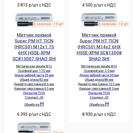
3 815
р/шт c НДС
4 500
р/шт c НДС
Метчик прямой
Метчик прямой
Super PM HT TICN
Super PM HT TICN
(HRC50) M12x1.75
(HRC50) M14x2 6HX
6HX HSSE-XPM
HSSE-XPM SC813008
SC813007 SHAO SHI
SHAO SHI
Метрическая резьба M12
Метрическая резьба M14
Основной шаг 1.75 мм
Основной шаг 2.0 мм
Длина рабочей части 29 мм
Длина рабочей части 30 мм
Общая длина 82 мм
Общая длина 88 мм
Диаметр хвостовика 8.5 мм
Диаметр хвостовика 10.5 мм
Квадрат хвостовика 6.5 мм
Квадрат хвостовика 8.0 мм
Покрытие TICN
Покрытие TICN
Стандарт JIS
Стандарт JIS
H
H
Обработка
Обработка
6 395
р/шт c НДС
8 930
р/шт c НДС