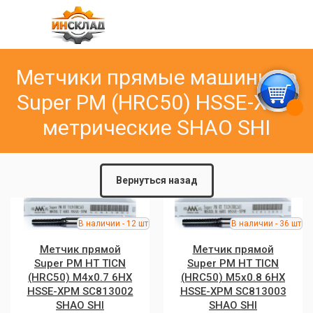
Метчики прямые машинные
Super PM (HRC50) HSSE-XPM
метрические SHAO SHI
Вернуться назад
Метчик прямой
Метчик прямой
Super PM HT TICN
Super PM HT TICN
(HRC50) M4x0.7 6HX
(HRC50) M5x0.8 6HX
HSSE-XPM SC813002
HSSE-XPM SC813003
SHAO SHI
SHAO SHI