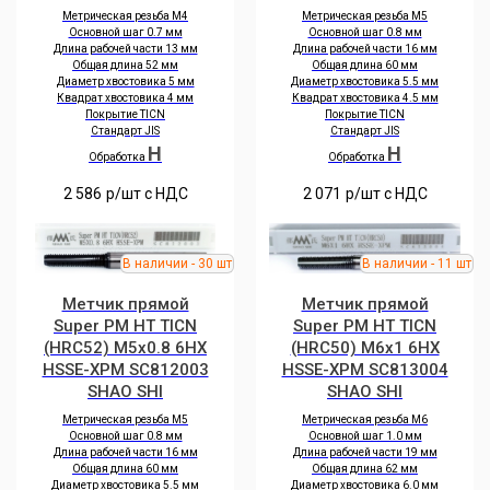
Метрическая резьба M4
Метрическая резьба M5
Основной шаг 0.7 мм
Основной шаг 0.8 мм
Длина рабочей части 13 мм
Длина рабочей части 16 мм
Общая длина 52 мм
Общая длина 60 мм
Диаметр хвостовика 5 мм
Диаметр хвостовика 5.5 мм
Квадрат хвостовика 4 мм
Квадрат хвостовика 4.5 мм
Покрытие TICN
Покрытие TICN
Стандарт JIS
Стандарт JIS
H
H
Обработка
Обработка
2 586
р/шт c НДС
2 071
р/шт c НДС
Метчик прямой
Метчик прямой
Super PM HT TICN
Super PM HT TICN
(HRC52) M5x0.8 6HX
(HRC50) M6x1 6HX
HSSE-XPM SC812003
HSSE-XPM SC813004
SHAO SHI
SHAO SHI
Метрическая резьба M5
Метрическая резьба M6
Основной шаг 0.8 мм
Основной шаг 1.0 мм
Длина рабочей части 16 мм
Длина рабочей части 19 мм
Общая длина 60 мм
Общая длина 62 мм
Диаметр хвостовика 5.5 мм
Диаметр хвостовика 6.0 мм