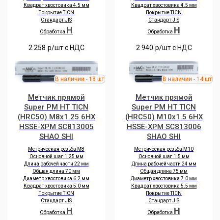
Квадрат хвостовика 4.5 мм
Квадрат хвостовика 4.5 мм
Покрытие TICN
Покрытие TICN
Стандарт JIS
Стандарт JIS
H
H
Обработка
Обработка
2 258
р/шт c НДС
2 940
р/шт c НДС
Метчик прямой
Метчик прямой
Super PM HT TICN
Super PM HT TICN
(HRC50) M8x1.25 6HX
(HRC50) M10x1.5 6HX
HSSE-XPM SC813005
HSSE-XPM SC813006
SHAO SHI
SHAO SHI
Метрическая резьба M8
Метрическая резьба M10
Основной шаг 1.25 мм
Основной шаг 1.5 мм
Длина рабочей части 22 мм
Длина рабочей части 24 мм
Общая длина 70 мм
Общая длина 75 мм
Диаметр хвостовика 6.2 мм
Диаметр хвостовика 7.0 мм
Квадрат хвостовика 5.0 мм
Квадрат хвостовика 5.5 мм
Покрытие TICN
Покрытие TICN
Стандарт JIS
Стандарт JIS
H
H
Обработка
Обработка