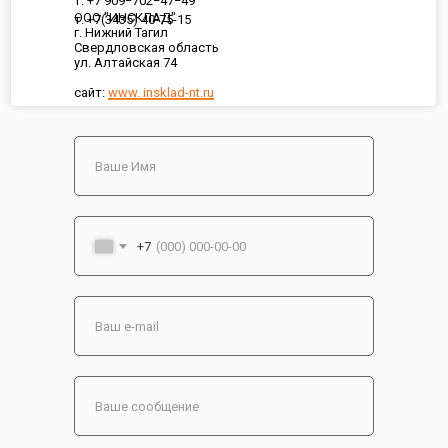
т. +7 909−702−47−49
ООО "ИНСКЛАД"
т. +7(3435) 40-75-15
г. Нижний Тагил
Свердловская область
ул. Алтайская 74
сайт:
www. insklad-nt.ru
+7