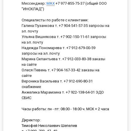
Мессенджер
:
MAX
+7 977-855-75-37 (общий ООО
"ИНСКЛАД")
Специалисты по работе с клиентами:
Галина Пузанкова т. +7 904-541-57-35 запросы на
эл. почту
Ульяна Вишнякова т. +7 902-150-11-61 запросы
на эл. почту
Надежда Пономарева т. +7 912-679-00-59
запросы на эл. почту
Марина Силантьева т. +7 912-033-83-38 заказы
на сайте
Олеся Певень т. +7 904-167-33-42 заказы на
сайте
Вероника Васильева т. +7 912-690-80-31
снабжение
Анжелика Марамзина т. +7 922-138-64-01 ЭДО
СБИС
Часы работы: пн - пт: 08.00 - 18.00 ч. МСК + 2 часа
Директор:
Тимофей Николаевич Шепелев