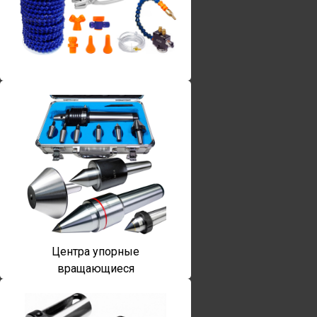
Винты torx
Центра упорные
вращающиеся