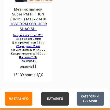
Метчик прямой
Super PM HT TICN
(HRC50) M16x2 6HX
HSSE-XPM SC813009
SHAO SHI
Метрическая резьба M16
Основной шаг 2.0 мм
Длина рабочей части 32 мм
Общая длина 95 мм
Диаметр хвостовика 12.5 мм
Квадрат хвостовика 10.0 мм
Покрытие TICN
Стандарт JIS
H
Обработка
12 139
р/шт c НДС
КАТЕГОРИИ
НА ГЛАВНУЮ
КАТАЛОГИ
ТОВАРОВ