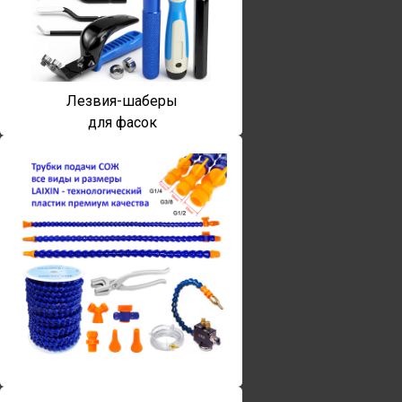
Лезвия-шаберы
для фасок
Винты torx