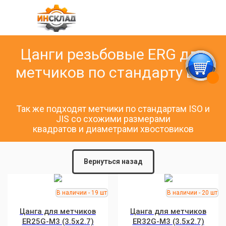
Цанги резьбовые ERG для
метчиков по стандарту DIN
Так же подходят метчики по стандартам ISO и
JIS со схожими размерами
квадратов и диаметрами хвостовиков
Вернуться назад
Цанга для метчиков
Цанга для метчиков
ER25G-M3 (3.5x2.7)
ER32G-M3 (3.5x2.7)