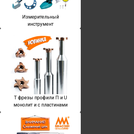
Измерительный
инструмент
T фрезы профили П и U
монолит и с пластинами