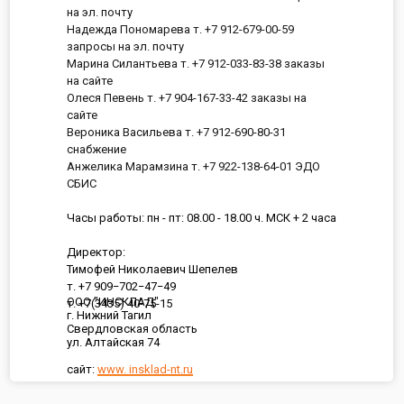
на эл. почту
Надежда Пономарева т. +7 912-679-00-59
запросы на эл. почту
Марина Силантьева т. +7 912-033-83-38 заказы
на сайте
Олеся Певень т. +7 904-167-33-42 заказы на
сайте
Вероника Васильева т. +7 912-690-80-31
снабжение
Анжелика Марамзина т. +7 922-138-64-01 ЭДО
СБИС
Часы работы: пн - пт: 08.00 - 18.00 ч. МСК + 2 часа
Директор:
Тимофей Николаевич Шепелев
т. +7 909−702−47−49
ООО "ИНСКЛАД"
т. +7(3435) 40-75-15
г. Нижний Тагил
Свердловская область
ул. Алтайская 74
сайт:
www. insklad-nt.ru