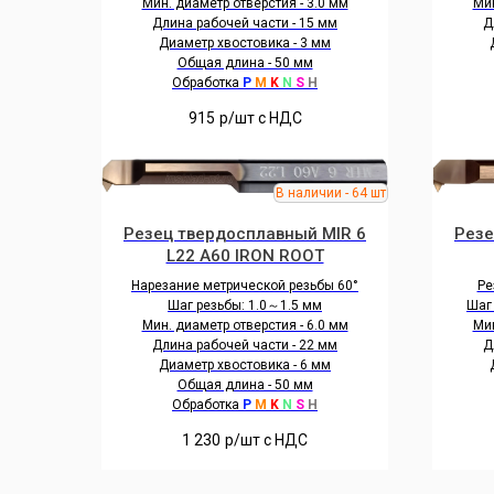
Мин. диаметр отверстия - 3.0 мм
Мин
Длина рабочей части - 15 мм
Д
Диаметр хвостовика - 3 мм
Общая длина - 50 мм
Обработка
P
M
K
N
S
H
915
р/шт c НДС
Резец твердосплавный MIR 6
Резе
L22 A60 IRON ROOT
Нарезание метрической резьбы 60°
Ре
Шаг резьбы: 1.0～1.5 мм
Шаг
Мин. диаметр отверстия - 6.0 мм
Мин
Длина рабочей части - 22 мм
Д
Диаметр хвостовика - 6 мм
Общая длина - 50 мм
Обработка
P
M
K
N
S
H
1 230
р/шт c НДС