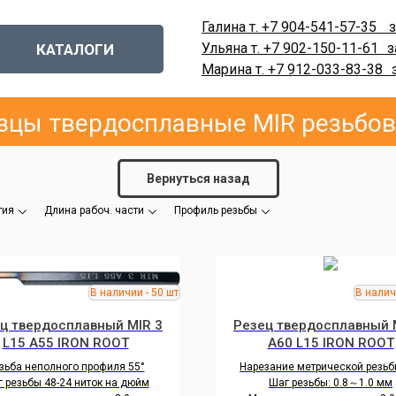
Галина т. +7 904-541-57-35
-
з
Ульяна т. +7 902-150-11-61
-
з
КАТАЛОГИ
Марина т. +7 912-033-83-38
-
зцы твердосплавные MIR резьбо
Вернуться назад
тия
Длина рабоч. части
Профиль резьбы
ц твердосплавный MIR 3
Резец твердосплавный 
L15 A55 IRON ROOT
A60 L15 IRON ROOT
зьба неполного профиля 55°
Нарезание метрической резьб
 резьбы 48-24 ниток на дюйм
Шаг резьбы: 0.8～1.0 мм