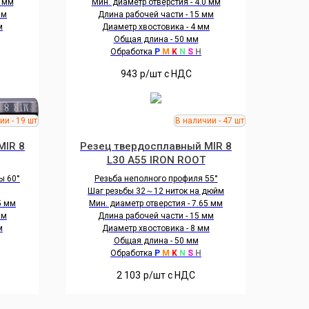
0 мм
Мин. диаметр отверстия - 4.0 мм
мм
Длина рабочей части - 15 мм
м
Диаметр хвостовика - 4 мм
Общая длина - 50 мм
Обработка
P
M
K
N
S
H
943
р/шт c НДС
MIR 8
Резец твердосплавный MIR 8
L30 A55 IRON ROOT
ы 60°
Резьба неполного профиля 55°
Шаг резьбы 32～12 ниток на дюйм
5 мм
Мин. диаметр отверстия - 7.65 мм
мм
Длина рабочей части - 15 мм
м
Диаметр хвостовика - 8 мм
Общая длина - 50 мм
Обработка
P
M
K
N
S
H
2 103
р/шт c НДС