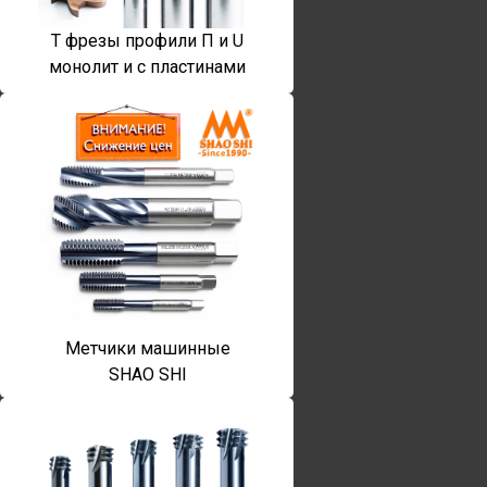
T фрезы профили П и U
монолит и с пластинами
Метчики машинные
SHAO SHI