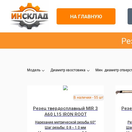
НА ГЛАВНУЮ
Ре
Модель
Диаметр хвостовика
Мин. диаметр отверс
Резец твердосплавный MIR 3
Резе
A60 L15 IRON ROOT
Нарезание метрической резьбы 60°
Ре
Шаг резьбы: 0.8～1.0 мм
Шаг