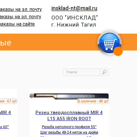
insklad-nt@mail.ru
аказы на эл. почту
аказы на эл. почту
ООО "ИНСКЛАД"
заказы на сайте
г. Нижний Тагил
вые
MIR 4
Резец твердосплавный MIR 4
L15 A55 IRON ROOT
ы 60°
Резьба неполного профиля 55°
Шаг резьбы 48-24 ниток на дюйм