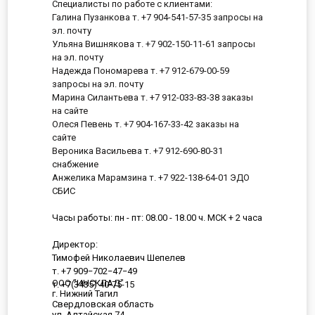
Специалисты по работе с клиентами:
Галина Пузанкова т. +7 904-541-57-35 запросы на
эл. почту
Ульяна Вишнякова т. +7 902-150-11-61 запросы
на эл. почту
Надежда Пономарева т. +7 912-679-00-59
запросы на эл. почту
Марина Силантьева т. +7 912-033-83-38 заказы
на сайте
Олеся Певень т. +7 904-167-33-42 заказы на
сайте
Вероника Васильева т. +7 912-690-80-31
снабжение
Анжелика Марамзина т. +7 922-138-64-01 ЭДО
СБИС
Часы работы: пн - пт: 08.00 - 18.00 ч. МСК + 2 часа
Директор:
Тимофей Николаевич Шепелев
т. +7 909−702−47−49
ООО "ИНСКЛАД"
т. +7(3435) 40-75-15
г. Нижний Тагил
Свердловская область
ул. Алтайская 74