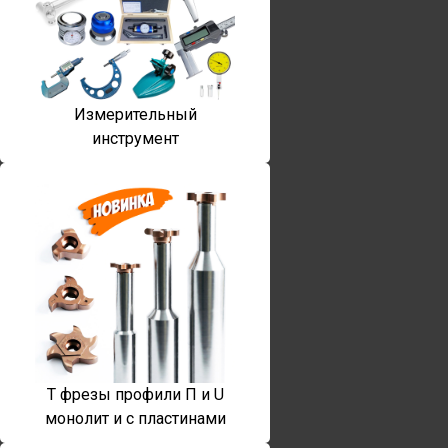
Измерительный
инструмент
T фрезы профили П и U
монолит и с пластинами