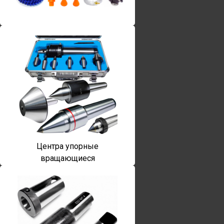
Винты torx
Центра упорные
вращающиеся