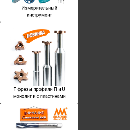
Измерительный
инструмент
T фрезы профили П и U
монолит и с пластинами