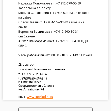
Надежда Пономарева т. +7 912-679-00-59
запросы на эл. почту
Марина Силантьева т. +7 912-033-83-38 заказы
на сайте
Олеся Певень т. +7 904-167-33-42 заказы на
сайте
Вероника Васильева т. +7 912-690-80-31
снабжение
Анжелика Марамзина т. +7 922-138-64-01 ЭДО
СБИС
Часы работы: пн - пт: 08.00 - 18.00 ч. МСК + 2 часа
Директор:
Тимофей Николаевич Шепелев
т. +7 909−702−47−49
ООО "ИНСКЛАД"
т. +7(3435) 40-75-15
г. Нижний Тагил
Свердловская область
ул. Алтайская 74
сайт:
www. insklad-nt.ru