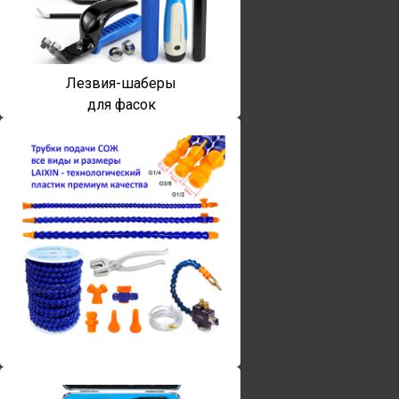
Лезвия-шаберы
для фасок
Винты torx