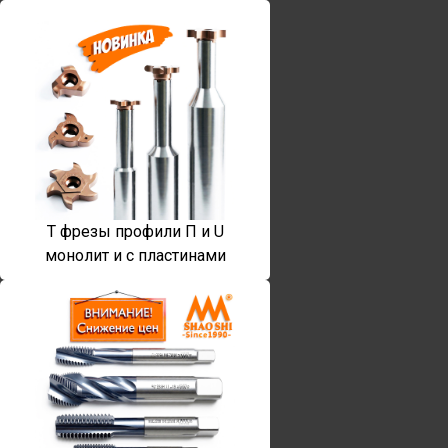
T фрезы профили П и U
монолит и с пластинами