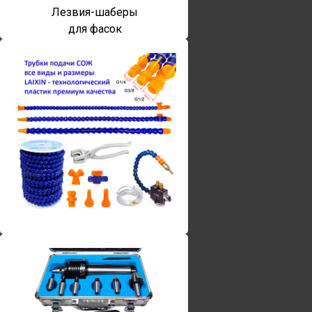
Лезвия-шаберы
для фасок
Винты torx