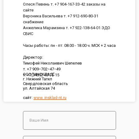
Олеся Певень т. +7 904-167-33-42 заказы на
сайте
Вероника Васильева т. +7 912-690-80-31
снабжение
Анжелика Марамзина т. +7 922-138-64-01 ЭДО
СБИС
Часы работы: пн - пт: 08.00 - 18.00 ч. МСК + 2 часа
Директор:
Тимофей Николаевич Шепелев
т. +7 909−702−47−49
ООО "ИНСКЛАД"
т. +7(3435) 40-75-15
г. Нижний Тагил
Свердловская область
ул. Алтайская 74
сайт:
www. insklad-nt.ru