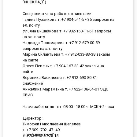
"ИНСКЛАД")
Специалисты по работе с клиентами:
Галина Пузанкова т. +7 904-541-57-35 запросы на
эл. почту
Ульяна Вишнякова т. +7 902-150-11-61 запросы
на эл. почту
Надежда Пономарева т. +7 912-679-00-59
запросы на эл. почту
Марина Силантьева т. +7 912-033-83-38 заказы
на сайте
Олеся Певень т. +7 904-167-33-42 заказы на
сайте
Вероника Васильева т. +7 912-690-80-31
снабжение
Анжелика Марамзина т. +7 922-138-64-01 ЭДО
СБИС
Часы работы: пн - пт: 08.00 - 18.00 ч. МСК + 2 часа
Директор:
Тимофей Николаевич Шепелев
т. +7 909−702−47−49
ООО "ИНСКЛАД"
т. +7(3435) 40-75-15