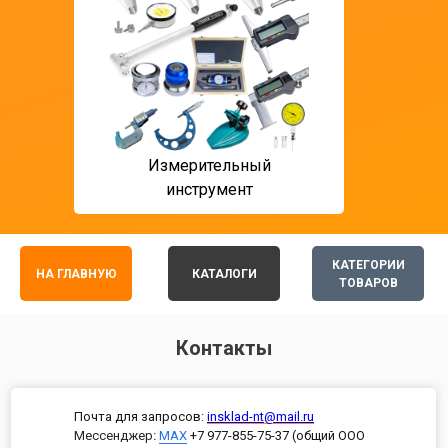
Измерительный
T ф
инструмент
мон
КАТЕГОРИИ
НА ГЛАВНУЮ
КАТАЛОГИ
ТОВАРОВ
Контакты
Почта для запросов:
insklad-nt@mail.ru
Мессенджер
:
MAX
+7 977-855-75-37 (общий ООО