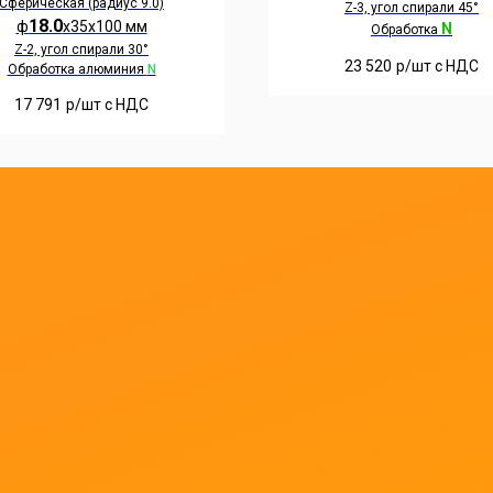
Сферическая (радиус 9.0)
Z-3, угол спирали 45°
18.0
ф
х35х100 мм
N
Обработка
Z-2, угол спирали 30°
23 520
р/шт c НДС
Обработка алюминия
N
17 791
р/шт c НДС