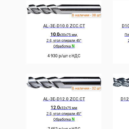
AL-3E-D10.0 ZCC.CT
D1
10.0
х30х75 мм,
Пл
Z-3, угол спирали 45°
N
Обработка
4 930
р/шт c НДС
AL-3E-D12.0 ZCC.CT
D12
12.0
х32х75 мм
Z-3, угол спирали 45°
N
Обработка