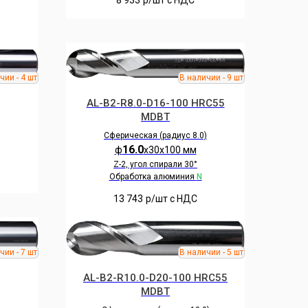
8 933
р/шт c НДС
AL-B2-R8.0-D16-100 HRC55
MDBT
Сферическая (радиус 8.0)
16.0
ф
х30х100 мм
Z-2, угол спирали 30°
Обработка алюминия
N
13 743
р/шт c НДС
AL-B2-R10.0-D20-100 HRC55
MDBT