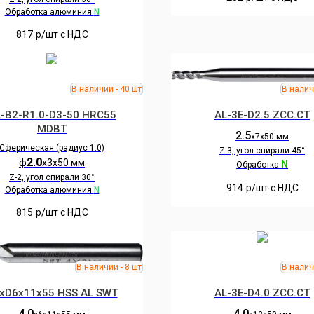
Обработка алюминия
N
817
р/шт c НДС
-B2-R1.0-D3-50 HRC55
AL-3E-D2.5 ZCC.CT
MDBT
2.5
х7х50 мм
Сферическая (радиус 1.0)
Z-3, угол спирали 45°
2.0
ф
х3х50 мм
N
Обработка
Z-2, угол спирали 30°
914
р/шт c НДС
Обработка алюминия
N
815
р/шт c НДС
хD6х11х55 HSS AL SWT
AL-3E-D4.0 ZCC.CT
4.0
4.0