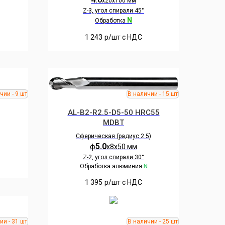
х20х100 мм
Z-3, угол спирали 45°
N
Обработка
1 243
р/шт c НДС
AL-B2-R2.5-D5-50 HRC55
MDBT
Сферическая (радиус 2.5)
5.0
ф
х8х50 мм
Z-2, угол спирали 30°
Обработка алюминия
N
1 395
р/шт c НДС