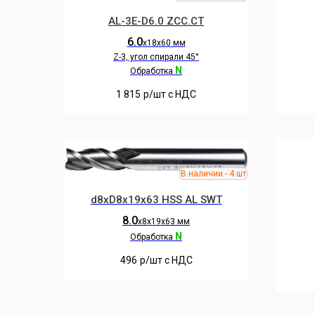
AL-3E-D6.0 ZCC.CT
6.0
х18х60 мм
Z-3, угол спирали 45°
N
Обработка
1 815
р/шт c НДС
d8хD8х19х63 HSS AL SWT
8.0
х8х19х63 мм
N
Обработка
496
р/шт c НДС