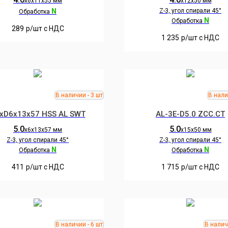
х6х11х55 мм
х12х50 мм
N
Z-3, угол спирали 45°
Обработка
N
Обработка
289
р/шт c НДС
1 235
р/шт c НДС
хD6х13х57 HSS AL SWT
AL-3E-D5.0 ZCC.CT
5.0
5.0
х6х13х57 мм
х15х50 мм
Z-3, угол спирали 45°
Z-3, угол спирали 45°
N
N
Обработка
Обработка
411
р/шт c НДС
1 715
р/шт c НДС