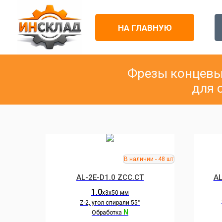
НА ГЛАВНУЮ
Фрезы концевы
для 
AL-2E-D1.0 ZCC.CT
AL
1.0
х3х50 мм
Z-2, угол спирали 55°
N
Обработка