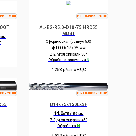
ROOT
AL-B2-R5.0-D10-75 HRC55
MDBT
 мм
Сферическая (радиус 5.0)
°
10.0
ф
х18х75 мм
Z-2, угол спирали 30°
Обработка алюминия
N
4 253
р/шт c НДС
C55
D14x75x150Lx3F
14.0
х75х150 мм
)
Z-3, угол спирали 45°
N
Обработка