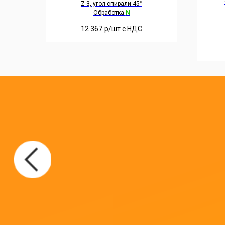
Z-3, угол спирали 45°
Обработка
N
12 367
р/шт c НДС