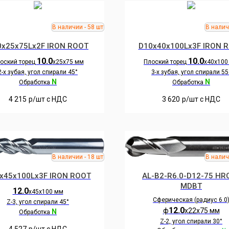
0x25x75Lx2F IRON ROOT
D10x40x100Lx3F IRON 
10.0
10.0
оский торец
х25х75 мм
Плоский торец
х40х100
2-х зубая, угол спирали 45°
3-х зубая, угол спирали 55
N
N
Обработка
Обработка
4 215
р/шт c НДС
3 620
р/шт c НДС
x45x100Lx3F IRON ROOT
AL-B2-R6.0-D12-75 HR
MDBT
12.0
х45х100 мм
Сферическая (радиус 6.0
Z-3, угол спирали 45°
12.0
ф
х22х75 мм
N
Обработка
Z-2, угол спирали 30°