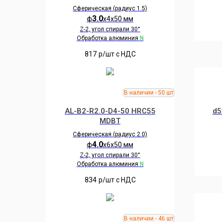
Сферическая (радиус 1.5)
3.0
ф
х4х50 мм
Z-2, угол спирали 30°
Обработка алюминия
N
817
р/шт c НДС
AL-B2-R2.0-D4-50 HRC55
d5
MDBT
Сферическая (радиус 2.0)
4.0
ф
х6х50 мм
Z-2, угол спирали 30°
Обработка алюминия
N
834
р/шт c НДС