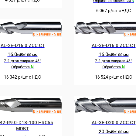
4 527
р/шт c НДС
Обработка алюминия
N
6 067
р/шт c НДС
AL-2E-D16.0 ZCC.CT
AL-3E-D16.0 ZCC.CT
16.0
16.0
х45х100 мм
х45х100 мм
Z-2, угол спирали 45°
Z-3, угол спирали 45°
N
N
Обработка
Обработка
16 342
р/шт c НДС
16 524
р/шт c НДС
B2-R9.0-D18-100 HRC55
AL-3E-D20.0 ZCC.CT
MDBT
20.0
х45х100 мм