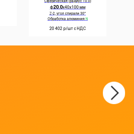
Сферическая (радиус 10.0)
20.0
ф
х40х100 мм
Z-2, угол спирали 30°
Обработка алюминия
N
20 402
р/шт c НДС