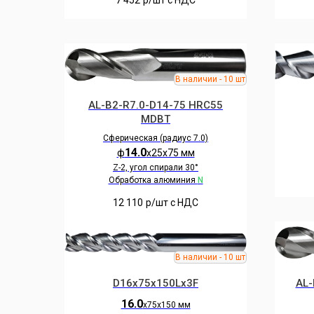
7 452
р/шт c НДС
AL-B2-R7.0-D14-75 HRC55
MDBT
Сферическая (радиус 7.0)
14.0
ф
х25х75 мм
Z-2, угол спирали 30°
Обработка алюминия
N
12 110
р/шт c НДС
D16x75x150Lx3F
AL-
16.0
х75х150 мм