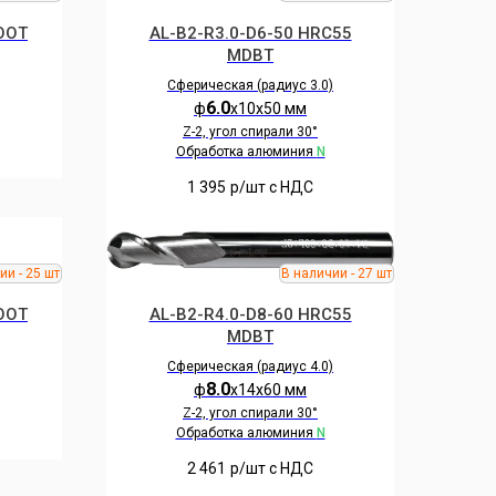
OOT
AL-B2-R3.0-D6-50 HRC55
MDBT
Сферическая (радиус 3.0)
6.0
ф
х10х50 мм
Z-2, угол спирали 30°
Обработка алюминия
N
1 395
р/шт c НДС
OOT
AL-B2-R4.0-D8-60 HRC55
MDBT
Сферическая (радиус 4.0)
8.0
ф
х14х60 мм
Z-2, угол спирали 30°
Обработка алюминия
N
2 461
р/шт c НДС