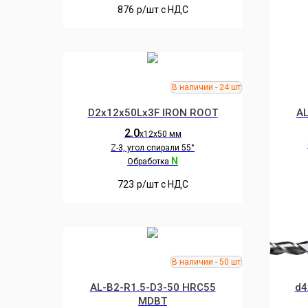
876
р/шт c НДС
D2x12x50Lx3F IRON ROOT
AL
2.0
х12х50 мм
Z-3, угол спирали 55°
N
Обработка
723
р/шт c НДС
AL-B2-R1.5-D3-50 HRC55
d4
MDBT