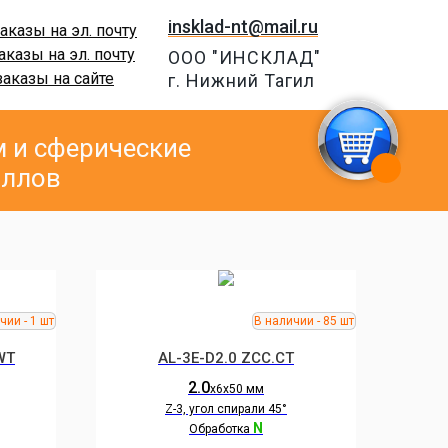
insklad-nt@mail.ru
аказы на эл. почту
аказы на эл. почту
ООО "ИНСКЛАД"
заказы на сайте
г. Нижний Тагил
 и сферические
аллов
WT
AL-3E-D2.0 ZCC.CT
2.0
х6х50 мм
Z-3, угол спирали 45°
N
Обработка