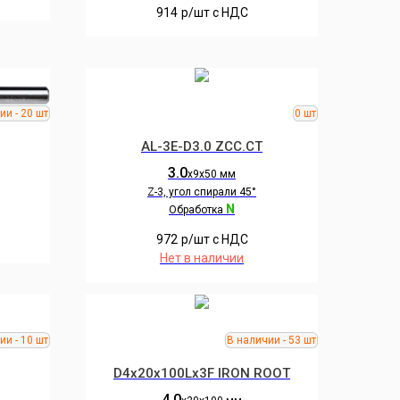
914
р/шт c НДС
AL-3E-D3.0 ZCC.CT
3.0
х9х50 мм
Z-3, угол спирали 45°
N
Обработка
972
р/шт c НДС
Нет в наличии
D4x20x100Lx3F IRON ROOT
4.0