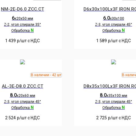
NM-2E-D6.0 ZCC.CT
D6x30x100Lx3F IRON R
6
6.0
х20х50 мм
х30х100
Z-2, угол спирали 35°
Z-3, угол спирали 45°
N
N
Обработка
Обработка
1 439
р/шт c НДС
1 589
р/шт c НДС
AL-3E-D8.0 ZCC.CT
D8x35x100Lx3F IRON R
8.0
8.0
х20х60 мм
х35х100 мм
Z-3, угол спирали 45°
Z-3, угол спирали 45°
N
N
Обработка
Обработка
2 524
р/шт c НДС
2 725
р/шт c НДС