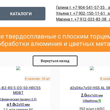
Галина т. +7 904-541-57-35
-
з
Ульяна т. +7 902-150-11-61
-
з
КАТАЛОГИ
Марина т. +7 912-033-83-38
-
е твердосплавные с плоским торцем
обработки алюминия и цветных мет
Вернуться назад
-B2-R0.5-D3-50 HRC55
d2хD6х7х50 HSS AL S
MDBT
2.0
х6х7х50 мм
Сферическая (радиус 0.5)
N
Обработка
1.0
ф
х2х50 мм
252
р/шт c НДС
Z-2, угол спирали 30°