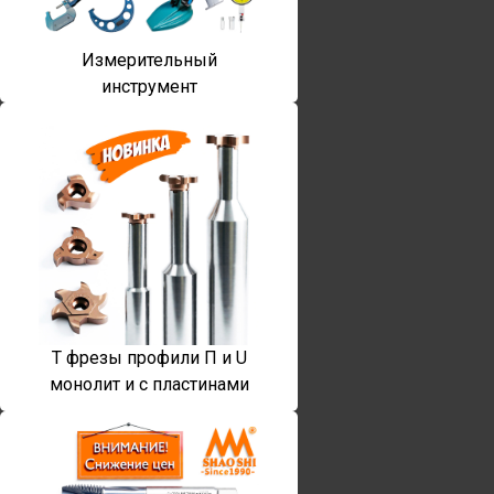
Измерительный
инструмент
T фрезы профили П и U
монолит и с пластинами