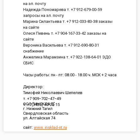
на эл. почту
Надежда Пономарева т. +7 912-679-00-59
запросы на эл. почту
Марина Силантьева т. +7 912-033-83-38 заказы
на сайте
Олеся Певень т. +7 904-167-33-42 заказы на
сайте
Вероника Васильева т. +7 912-690-80-31
снабжение
Анжелика Марамзина т. +7 922-138-64-01 ЭДО
СБИС
Часы работы: пн - пт: 08.00 - 18.00 ч. МСК + 2 часа
Директор:
Тимофей Николаевич Шепелев
т. +7 909−702−47−49
ООО "ИНСКЛАД"
т. +7(3435) 40-75-15
г. Нижний Тагил
Свердловская область
ул. Алтайская 74
сайт:
www. insklad-nt.ru