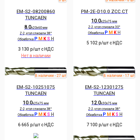
EM-S2-08200860
PM-2E-D10.0 ZCC.CT
TUNCAEN
10.0
х25х75 мм
8.0
Z-2, угол спирали 30°
х20х60 мм
P
M
K
H
Обработка
Z-2, угол спирали 38°
P
M
K
S
H
Обработка
5 102
р/шт c НДС
3 130
р/шт c НДС
Нет в наличии
EM-S2-10251075
EM-S2-12301275
TUNCAEN
TUNCAEN
10.0
12.0
х25х75 мм
х30х75 мм
Z-2, угол спирали 38°
Z-2, угол спирали 38°
P
M
K
S
H
P
M
K
S
H
Обработка
Обработка
6 665
р/шт c НДС
7 100
р/шт c НДС