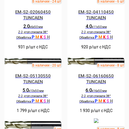
EM-S2-02060450
EM-S2-04110450
TUNCAEN
TUNCAEN
2.0
4.0
х6х50 мм
х11х50 мм
Z-2, угол спирали
38°
Z-2, угол спирали 38°
P
M
K
S
H
P
M
K
S
H
Обработка
Обработка
931
р/шт c НДС
920
р/шт c НДС
EM-S2-05130550
EM-S2-06160650
TUNCAEN
TUNCAEN
5.0
6.0
х13х50 мм
х16х50 мм
Z-2, угол спирали 38°
Z-2, угол спирали 38°
P
M
K
S
H
P
M
K
S
H
Обработка
Обработка
1 799
р/шт c НДС
1 930
р/шт c НДС