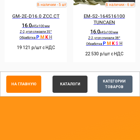
GM-2E-D16.0 ZCC.CT
EM-S2-164516100
TUNCAEN
16.0
х45х100 мм
16.0
Z-2, угол спирали 35°
х45х100 мм
P
M
K
H
Обработка
Z-2, угол спирали 38°
P
M
K
S
H
Обработка
19 121
р/шт c НДС
22 530
р/шт c НДС
КАТЕГОРИИ
НА ГЛАВНУЮ
КАТАЛОГИ
ТОВАРОВ