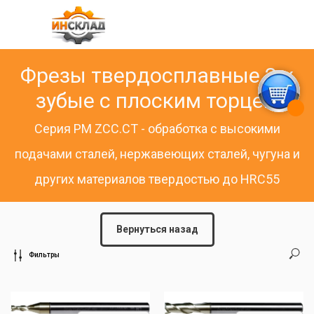
Фрезы твердосплавные 2-х
зубые с плоским торцем
Серия PM ZCC.CT - обработка с высокими
подачами сталей, нержавеющих сталей, чугуна и
других материалов твердостью до HRC55
Вернуться назад
Фильтры