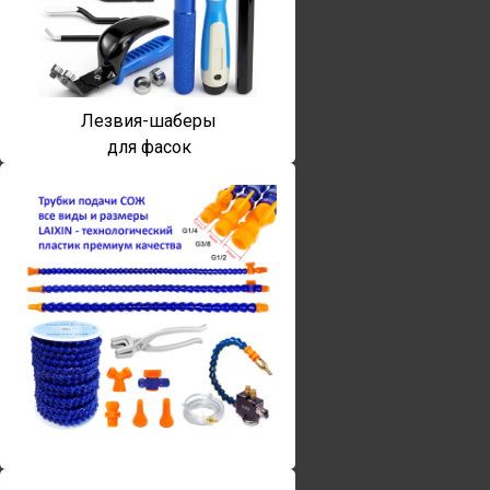
Лезвия-шаберы
для фасок
Винты torx