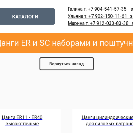
Галина т. +7 904-541-57-35
-
з
Ульяна т. +7 902-150-11-61
-
з
КАТАЛОГИ
Марина т. +7 912-033-83-38
-
анги ER и SC наборами и поштуч
Вернуться назад
Цанги ER11 - ER40
Цанги цилиндрические
высокоточные
для силовых патрон