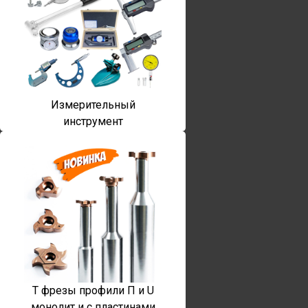
Измерительный
инструмент
T фрезы профили П и U
монолит и с пластинами