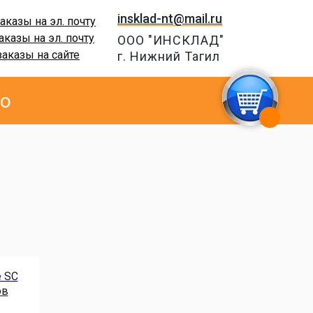
insklad-nt@mail.ru
аказы на эл. почту
аказы на эл. почту
ООО "ИНСКЛАД"
заказы на сайте
г. Нижний Тагил
но
 SC
ов