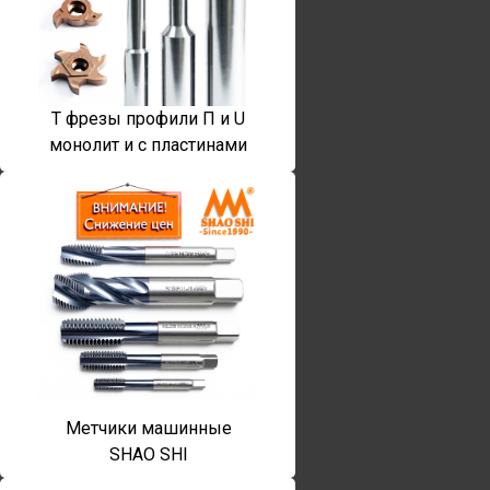
T фрезы профили П и U
монолит и с пластинами
Метчики машинные
SHAO SHI