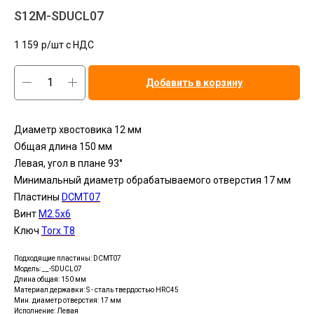
S12M-SDUCL07
1 159
р/шт c НДС
Добавить в корзину
Диаметр хвостовика 12 мм
Общая длина 150 мм
Левая, угол в плане 93°
Минимальный диаметр обрабатываемого отверстия 17 мм
Пластины
DСMT07
Винт
М2.5x6
Ключ
Torx T8
Подходящие пластины: DCMT07
Модель: __-SDUCL07
Длина общая: 150 мм
Материал державки: S - сталь твердостью HRC45
Мин. диаметр отверстия: 17 мм
Исполнение: Левая