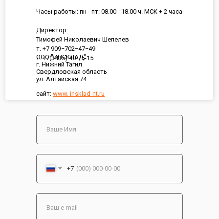
Часы работы: пн - пт: 08.00 - 18.00 ч. МСК + 2 часа
Директор:
Тимофей Николаевич Шепелев
т. +7 909−702−47−49
ООО "ИНСКЛАД"
т. +7(3435) 40-75-15
г. Нижний Тагил
Свердловская область
ул. Алтайская 74
сайт:
www. insklad-nt.ru
+7