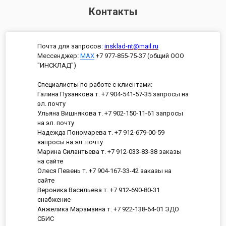
Контакты
Почта для запросов:
insklad-nt@mail.ru
Мессенджер
:
MAX
+7 977-855-75-37 (общий ООО
"ИНСКЛАД")
Специалисты по работе с клиентами:
Галина Пузанкова т. +7 904-541-57-35 запросы на
эл. почту
Ульяна Вишнякова т. +7 902-150-11-61 запросы
на эл. почту
Надежда Пономарева т. +7 912-679-00-59
запросы на эл. почту
Марина Силантьева т. +7 912-033-83-38 заказы
на сайте
Олеся Певень т. +7 904-167-33-42 заказы на
сайте
Вероника Васильева т. +7 912-690-80-31
снабжение
Анжелика Марамзина т. +7 922-138-64-01 ЭДО
СБИС