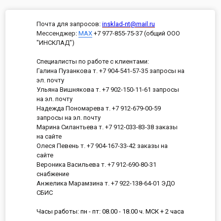
Почта для запросов:
insklad-nt@mail.ru
Мессенджер
:
MAX
+7 977-855-75-37 (общий ООО
"ИНСКЛАД")
Специалисты по работе с клиентами:
Галина Пузанкова т. +7 904-541-57-35 запросы на
эл. почту
Ульяна Вишнякова т. +7 902-150-11-61 запросы
на эл. почту
Надежда Пономарева т. +7 912-679-00-59
запросы на эл. почту
Марина Силантьева т. +7 912-033-83-38 заказы
на сайте
Олеся Певень т. +7 904-167-33-42 заказы на
сайте
Вероника Васильева т. +7 912-690-80-31
снабжение
Анжелика Марамзина т. +7 922-138-64-01 ЭДО
СБИС
Часы работы: пн - пт: 08.00 - 18.00 ч. МСК + 2 часа