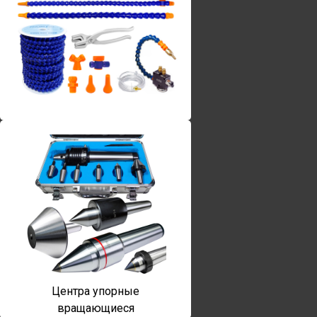
Винты torx
Центра упорные
вращающиеся