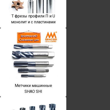
T фрезы профили П и U
монолит и с пластинами
Метчики машинные
SHAO SHI