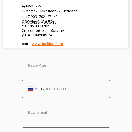
Директор:
Тимофей Николаевич Шепелев
т. +7 909−702−47−49
ООО "ИНСКЛАД"
т. +7(3435) 40-75-15
г. Нижний Тагил
Свердловская область
ул. Алтайская 74
сайт:
www. insklad-nt.ru
+7