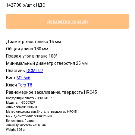
1427,00
р/шт c НДС
Добавить в корзину
Диаметр хвостовика 16 мм
Общая длина 180 мм
Правая, угол в плане 108°
Минимальный диаметр отверстия 25 мм
Пластины
DСMT07
Винт
М2.5x6
Ключ
Torx T8
Равномерное закаливание, твердость HRC45
Подходящие пластины: DCMT07
Модель: __-SDQCR07
Длина общая: 180 мм
Материал державки: S - сталь твердостью HRC45
Мин. диаметр отверстия: 25 мм
Исполнение: Правая
Диаметр хвостовика: 16 мм
Weight: 305 g