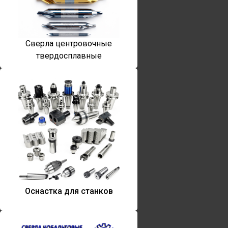
Сверла центровочные
твердосплавные
Оснастка для станков