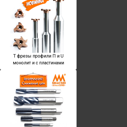
T фрезы профили П и U
монолит и с пластинами