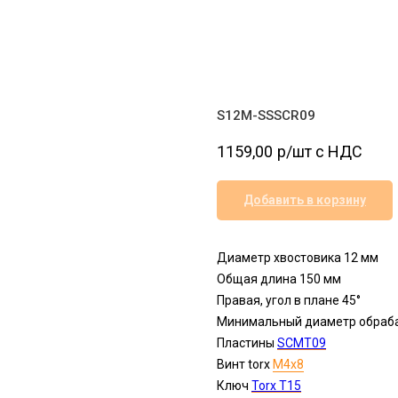
S12M-SSSCR09
1159,00
р/шт c НДС
Добавить в корзину
Диаметр хвостовика 12 мм
Общая длина 150 мм
Правая, угол в плане 45°
Минимальный диаметр обраба
Пластины
SСMT09
Винт torx
M4x8
Ключ
Torx T15